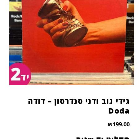
הוסף קו תחתון לקישורים
format_underlined
סמן קישורים
font_download
לאפס
cached
את
כל
האפשרויות
גידי גוב ודני סנדרסון – דודה
Doda
₪
199.00