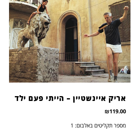
הוסף קו תחתון לקישורים
format_underlined
סמן קישורים
font_download
לאפס
cached
את
כל
האפשרויות
אריק איינשטיין – הייתי פעם ילד
₪
119.00
מספר תקליטים באלבום: 1