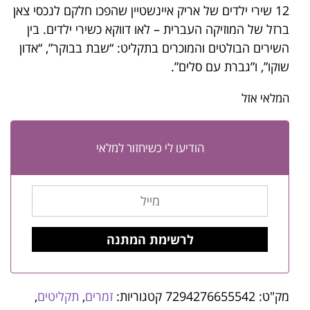
12 שירי ילדים של אריק איינשטיין שהפכו חלקם לנכסי צאן
ברזל של המוזיקה העברית – לאו דווקא כשירי ילדים. בין
השירים הבולטים והמוכרים בתקליט: “שבת בבוקר”, “אדון
שוקו”, ו”גברת עם סלים”.
המלאי אזל
הודיעו לי כשיחזור למלאי
מק"ט:
7294276655542
קטגוריות:
זמרים
,
תקליטים
,