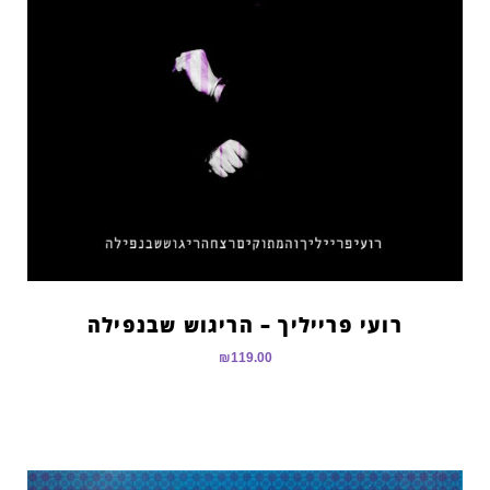
רועי פרייליך – הריגוש שבנפילה
₪
119.00