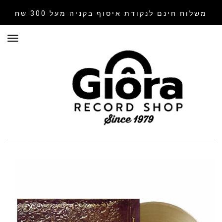
משלוח חינם לנקודת איסוף
בקניה מעל 300 שח
תפר