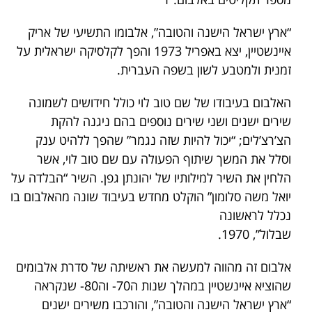
“ארץ ישראל הישנה והטובה”, אלבומו התשיעי של אריק
איינשטיין, יצא באפריל 1973 והפך לקלסיקה ישראלית על
זמנית ולמטבע לשון בשפה העברית.
האלבום בעיבודו של שם טוב לוי כולל חידושים לשמונה
שירים ישנים ושני שירים נוספים בהם ניגנה להקת
הצ’רצ’לים; “יכול להיות שזה נגמר” שהפך ללהיט ענק
וסלל את המשך שיתוף הפעולה עם שם טוב לוי, אשר
הלחין את השיר למילותיו של יהונתן גפן. השיר “הבלדה על
יואל משה סלומון” הוקלט מחדש בעיבוד שונה מהאלבום בו
נכלל לראשונה
שבלול”, 1970.
אלבום זה מהווה למעשה את ראשיתה של סדרת אלבומים
שהוציא איינשטיין במהלך שנות ה70- וה80- שנקראה
“ארץ ישראל הישנה והטובה”, והורכבו משירים ישנים