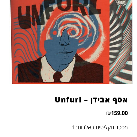
הוסף קו תחתון לקישורים
format_underlined
סמן קישורים
font_download
לאפס
cached
את
כל
האפשרויות
אסף אבידן – Unfurl
₪
159.00
מספר תקליטים באלבום: 1