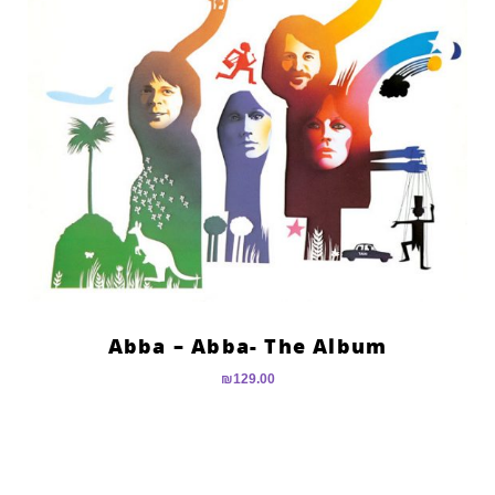
Abba – Abba- The Album
₪
129.00