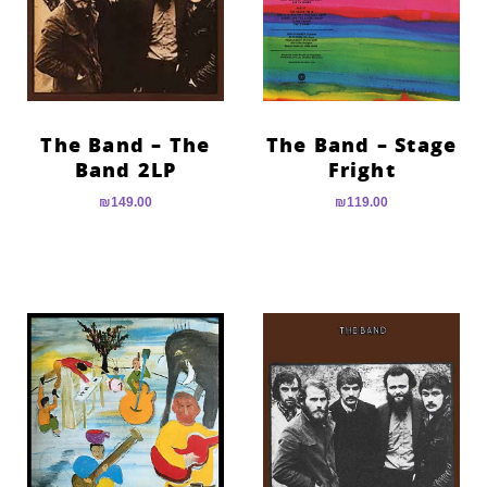
הוסף קו תחתון לקישורים
format_underlined
סמן קישורים
font_download
לאפס
cached
את
The Band – The
The Band – Stage
כל
Band 2LP
Fright
האפשרויות
₪
149.00
₪
119.00