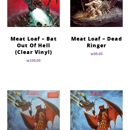
הוסף קו תחתון לקישורים
format_underlined
סמן קישורים
font_download
לאפס
cached
את
Meat Loaf – Bat
Meat Loaf – Dead
כל
Out Of Hell
Ringer
האפשרויות
(Clear Vinyl)
₪
99.00
₪
109.00