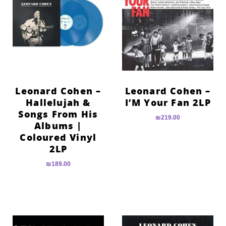
הוסף קו תחתון לקישורים
format_underlined
סמן קישורים
font_download
לאפס
cached
את
כל
האפשרויות
Leonard Cohen –
Leonard Cohen –
Hallelujah &
I’M Your Fan 2LP
Songs From His
₪
219.00
Albums |
Coloured Vinyl
2LP
₪
189.00