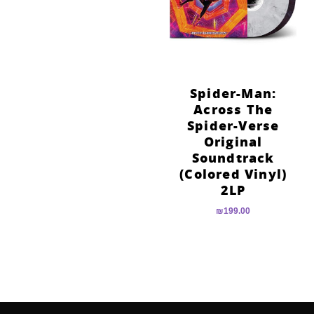
הוסף קו תחתון לקישורים
format_underlined
סמן קישורים
font_download
לאפס
cached
את
Spider-Man:
כל
Across The
האפשרויות
Spider-Verse
Original
Soundtrack
(Colored Vinyl)
2LP
₪
199.00