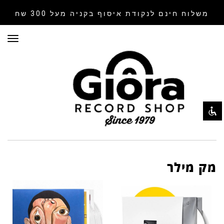
בקניה מעל 300 שח
משלוח חינם לנקודת איסוף
ריט
השבת את ההבזקים
visibility_off
סמן כותרות
title
צבע רקע
settings
זום (הקטנה)
zoom_out
זום (הגדלה)
zoom_in
הקטנת גופן
remove_circle_outline
הגדלת גופן
מק מילר
add_circle_outline
גופן קריא
spellcheck
ניגודיות בהירה
brightness_high
ניגודיות כהה
brightness_low