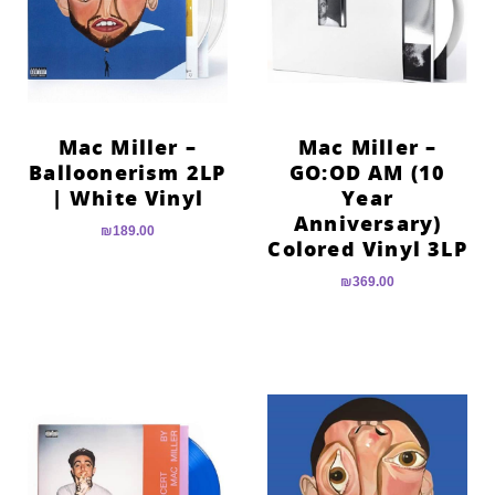
הוסף קו תחתון לקישורים
format_underlined
סמן קישורים
font_download
לאפס
cached
את
Mac Miller –
Mac Miller –
כל
Balloonerism 2LP
GO:OD AM (10
האפשרויות
| White Vinyl
Year
Anniversary)
₪
189.00
Colored Vinyl 3LP
₪
369.00