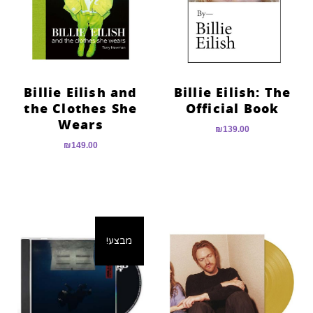
Billie Eilish and
Billie Eilish: The
the Clothes She
Official Book
Wears
₪
139.00
₪
149.00
מבצע!