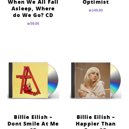
When We All Fall
Optimist
Asleep, Where
₪
149.00
do We Go? CD
₪
59.00
Billie Eilish –
Billie Eilish –
Dont Smile At Me
Happier Than