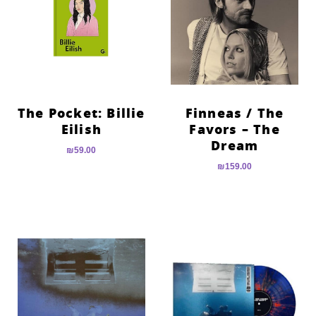
The Pocket: Billie
Finneas / The
Eilish
Favors – The
Dream
₪
59.00
₪
159.00