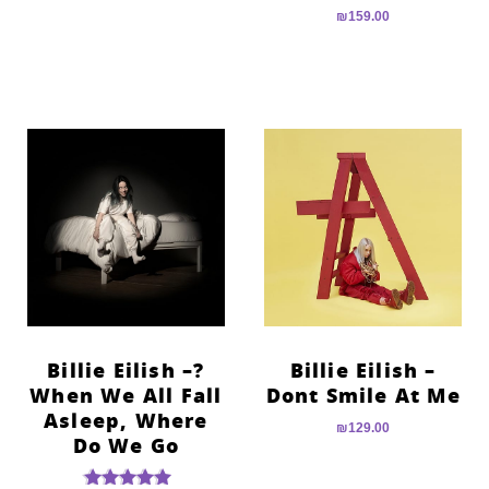
דורג
₪
159.00
5.00
מתוך 5
?Billie Eilish –
Billie Eilish –
When We All Fall
Dont Smile At Me
Asleep, Where
₪
129.00
Do We Go