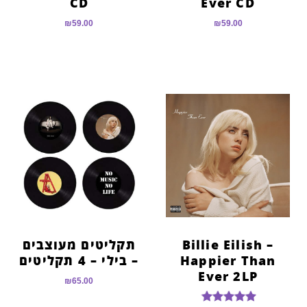
CD
Ever CD
₪
59.00
₪
59.00
Billie Eilish –
תקליטים מעוצבים
Happier Than
– בילי – 4 תקליטים
Ever 2LP
₪
65.00