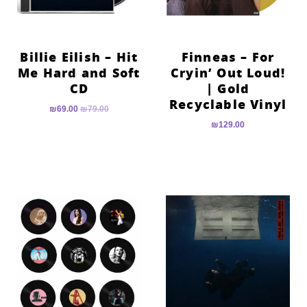
Billie Eilish – Hit
Finneas – For
Me Hard and Soft
Cryin’ Out Loud!
CD
| Gold
Recyclable Vinyl
₪
69.00
₪
79.00
₪
129.00