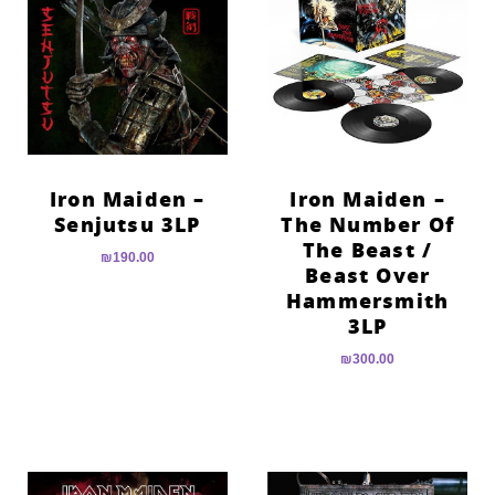
הוסף קו תחתון לקישורים
format_underlined
סמן קישורים
font_download
לאפס
cached
את
כל
האפשרויות
Iron Maiden –
Iron Maiden –
Senjutsu 3LP
The Number Of
The Beast /
₪
190.00
Beast Over
Hammersmith
3LP
₪
300.00