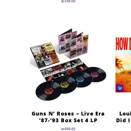
₪
149.00
Guns N’ Roses – Live Era
Lou
’87-’93 Box Set 4 LP
Did 
₪
499.00