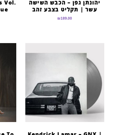
יהונתן גפן – הכבש השישה
s Vol.
עשר | תקליט בצבע זהב
lue
₪
189.00
se To
Kendrick Lamar – GNX |