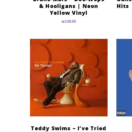
& Hooligans | Neon
Hits 
Yellow Vinyl
₪
139.00
Teddy Swims – I’ve Tried