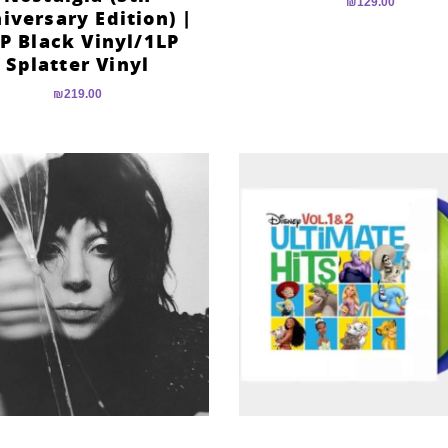
₪
129.00
iversary Edition) |
P Black Vinyl/1LP
Splatter Vinyl
₪
219.00