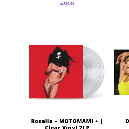
₪
259.00
Rosalia – MOTOMAMI + |
D
Clear Vinyl 2LP