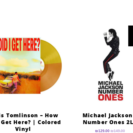
is Tomlinson – How
Michael Jackson
I Get Here? | Colored
Number Ones 2
Vinyl
₪
129.00
₪
149.00