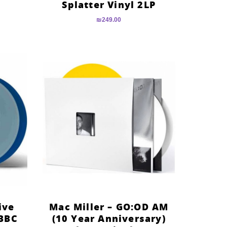
Splatter Vinyl 2LP
₪
249.00
ive
Mac Miller – GO:OD AM
(BBC
(10 Year Anniversary)