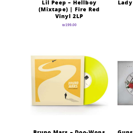
Lil Peep – Hellboy
Lady
(Mixtape) | Fire Red
Vinyl 2LP
₪
199.00
Bruno Mars – Doo-Wops
Guns