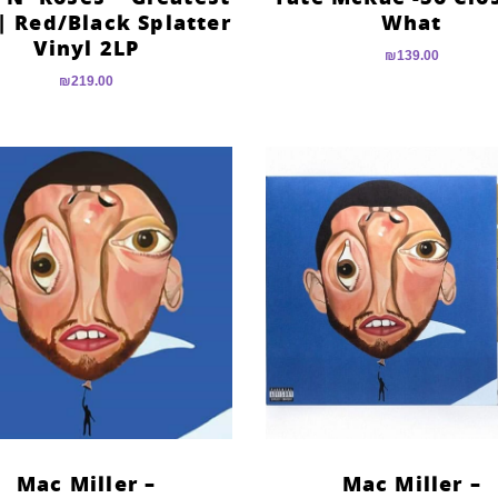
| Red/Black Splatter
What
Vinyl 2LP
₪
139.00
₪
219.00
Mac Miller –
Mac Miller –