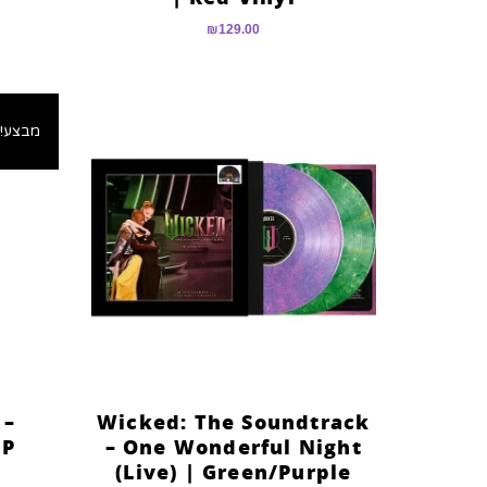
₪
129.00
מבצע!
 –
Wicked: The Soundtrack
LP
– One Wonderful Night
(Live) | Green/Purple