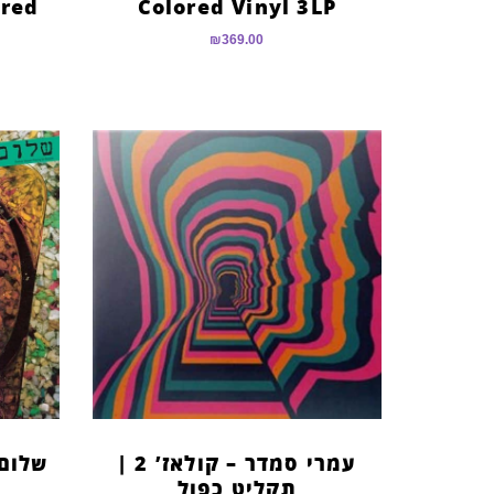
ured
Colored Vinyl 3LP
₪
369.00
עמרי סמדר – קולאז’ 2 |
שלום 
תקליט כפול