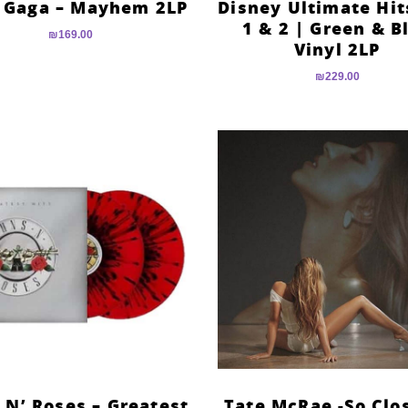
 Gaga – Mayhem 2LP
Disney Ultimate Hit
1 & 2 | Green & B
₪
169.00
Vinyl 2LP
₪
229.00
 N’ Roses – Greatest
Tate McRae -So Clo