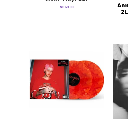
Ann
₪
169.00
2L