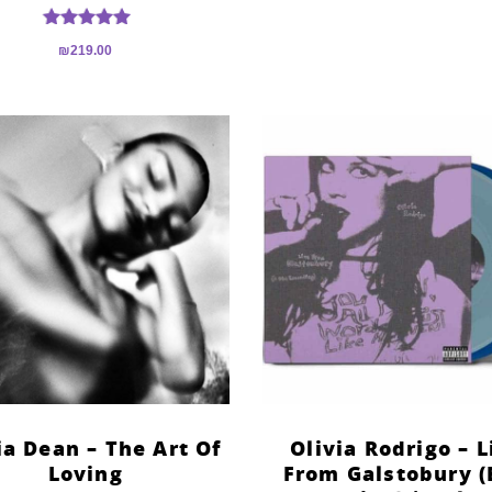
דורג
₪
219.00
5.00
מתוך 5
ia Dean – The Art Of
Olivia Rodrigo – L
Loving
From Galstobury 