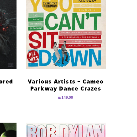
lored
Various Artists – Cameo
Parkway Dance Crazes
₪
149.00