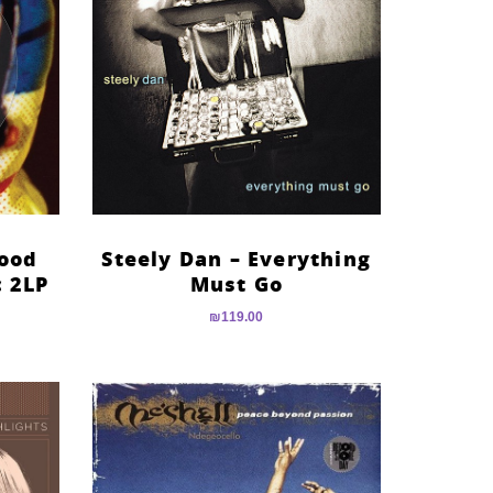
Mood
Steely Dan – Everything
c 2LP
Must Go
₪
119.00