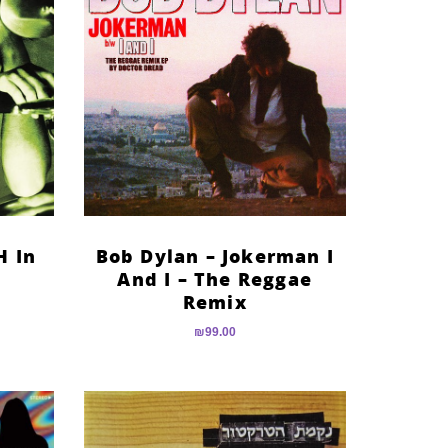
H In
Bob Dylan – Jokerman I
And I – The Reggae
Remix
₪
99.00