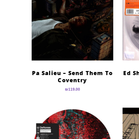
Pa Salieu – Send Them To
Ed S
Coventry
₪
119.00