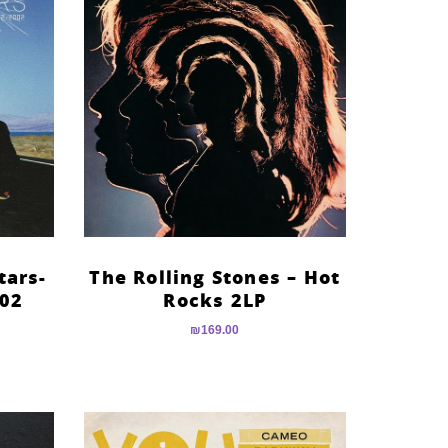
tars-
The Rolling Stones – Hot
002
Rocks 2LP
₪
169.00