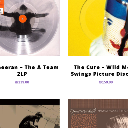
heeran – The A Team
The Cure – Wild 
2LP
Swings Picture Dis
₪
139.00
₪
159.00