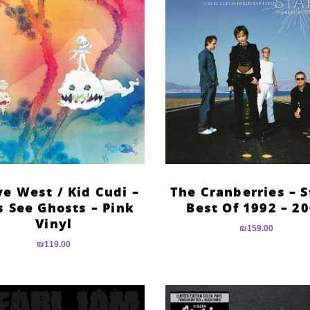
e West / Kid Cudi –
The Cranberries – S
s See Ghosts – Pink
Best Of 1992 – 2
Vinyl
₪
159.00
₪
119.00