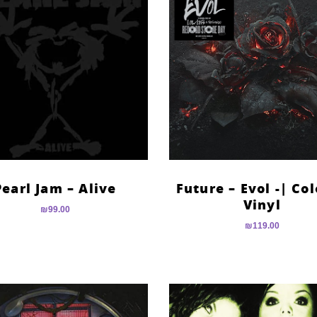
Pearl Jam – Alive
Future – Evol -| Co
Vinyl
₪
99.00
₪
119.00