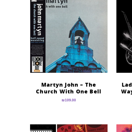
Martyn John – The
Lad
Church With One Bell
Way
₪
109.00