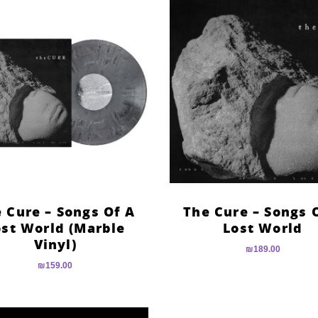
 Cure – Songs Of A
The Cure – Songs 
ost World (Marble
Lost World
Vinyl)
₪
189.00
₪
159.00