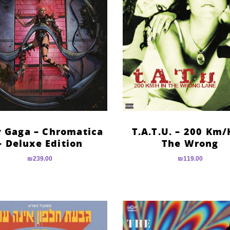
 Gaga – Chromatica
T.A.T.U. – 200 Km/
– Deluxe Edition
The Wrong
₪
239.00
₪
119.00