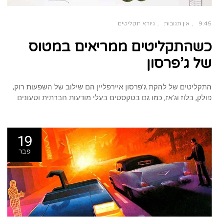
9:45
אין תגובות
גיורא תקליטים
כשהתקליטים ממריאים במטוס
של ג’פרסון
התקליטים של להקת ג’פרסון איירפליין הם שילוב של השפעות רוק,
פולק, בלוז וג’אז, כמו גם בטקסטים בעלי מודעות חברתית וטעונים
19
פבר