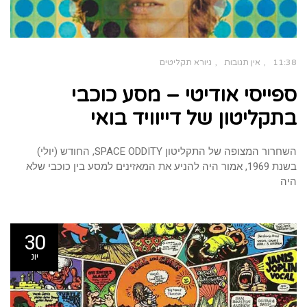
11:38
אין תגובות
גיורא תקליטים
ספייסי אודיטי – מסע כוכבי
בתקליטון של דייוויד בואי
השחרור המצופה של התקליטון SPACE ODDITY, החודש (יולי)
בשנת 1969, אמור היה להניע את המאזינים למסע בין כוכבי שלא
היה
30
יונ