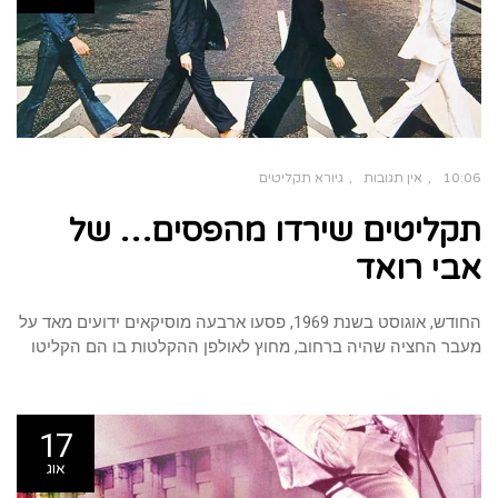
הוסף קו תחתון לקישורים
format_underlined
סמן קישורים
font_download
לאפס
cached
את
כל
האפשרויות
10:06
אין תגובות
גיורא תקליטים
תקליטים שירדו מהפסים… של
אבי רואד
החודש, אוגוסט בשנת 1969, פסעו ארבעה מוסיקאים ידועים מאד על
מעבר החציה שהיה ברחוב, מחוץ לאולפן ההקלטות בו הם הקליטו
17
אוג