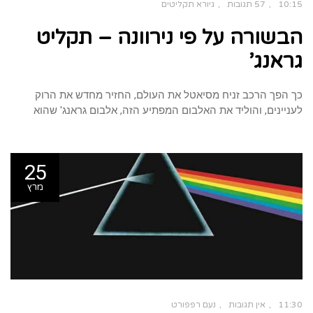
10:15
57 תגובות
גיורא תקליטים
הבשורה על פי נירוונה – תקליט
גראנג’
כך הפך הרכב זניח מסיאטל את העולם, החזיר מחדש את הרוק
לעניינים, והוליד את האלבום המפתיע הזה, אלבום גראנג' שהוא
25
מרץ
11:30
אין תגובות
נעם רפפורט