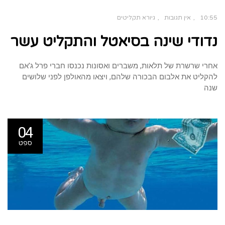
10:55
אין תגובות
גיורא תקליטים
נדודי שינה בסיאטל והתקליט עשר​
אחרי שרשרת של תלאות, משברים ואסונות נכנסו חברי פרל ג'אם
להקליט את אלבום הבכורה שלהם, ויצאו מהאולפן לפני שלושים
שנה
04
ספט