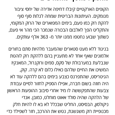
הקופים הארקטיים קיבלו דחיפה אדירה של יחסי ציבור
מנומקים. העיתונות הבריטית שמחה לגלות סוף סוף
להקת רוק כמו פעם, בימים המפוארים של הרוק המקומי,
והתקליט הפך לאלבום הבכורה שנמכר הכי מהר אי פעם,
כשתוך שבוע נחטפו ממנו יותר מ- 363 אלף עותקים.
בניגוד ללא מעט סטארים שהמעבר מלהיות סתם בחורים
אלמונים שאף אחד לא מתעניין בהם ללהקת רוק לוהטת
שנבלעת במערבולת של סקס, סמים ורוקנרול, המאנקיז
המשיכו את החיים שלהם כאילו כלום לא קרה. קוק,
הגיטריסט, שהתפרנס כצבע בימים בהם ללהקה עוד לא
היה חוזה בשום חברה, אפילו הספיק לחזור לסיים עבודת
צבעות שהתפקששה לו מיד אחרי סיבוב ההופעות הראשון
של הלהקה שהיה סולד אאוט מוחלט, כמובן. אנדי
ניקולסון, הבסיסט, החליט שבכלל לא בא לו להיות חלק
מכנופיית רוק משגשגת, נטש את ההרכב, חזר לשפילד כדי