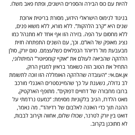
להיות עם כוס הבירה והספרים הישנים, ופתח פאב משלו.
בניגוד לנימוס הישראלי הידוע, מסורת בריטית ארוכת
שנים היא “קרב הלהקות”. ללא מורא, ללא משוא פנים,
ללא מחסום על הפה. בזירה הזו אף אחד לא מתנהל כמו
נציג מאופק של האו”ם. וכך, עם השנים התפתחה חזית
מבעבעת מול רדיוהד הנפלאים כשלעצמם. טום יורק, סולן
הלהקה שהביאה לעולם את “אוקיי קומפיוטר” המיתולוגי,
התחיל את הטוב הזה כשאמר בראיון למגזין הרוק,
אן.אם.אי: “העובדה שהלהקה האומללה הזו זוכה לתשומת
לב גדולה, נשענת על כך שהמיינסטרים האנגלי מורכב
ברובו מחבורה של דחויים דפוקים”. מתופף הארקטיק,
מאט הלדרז, הגיב בלקוניות מסוימת: “כמעט נרדמתי על
ההגה תוך כדי האזנה לאלבום של רדיוהד”. מה נאמר,
דואט בין יורק לטרנר, שכולו שלום, אחווה וקירוב לבבות,
לא מתוכנן בקרוב.