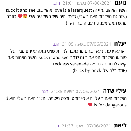
נועם
07/06/2021 בשעה 21:01
הגב
השיר האהוב עליי זה love is a laserquest מהאלבום suck it and see
(שזה גם האלבום האהוב עליי) לנצח יהיה שיר השקיעה שלי
כתבה
ממש ממש מעניינת עם הרבה ידע !!
יעלה
07/06/2021 בשעה 21:05
הגב
וואו לא ידעתי מלא דברים מהכתבה למרות שאני מתה עליהם מביך שלי
טוב אז האלבום הכי אהוב זה לגמרי suck it and see והשיר האהוב גאד
קשה לבחור זה כנראה reckless serenade
(אתה בלב שלי brick by brick)
עילי שדה
07/06/2021 בשעה 21:35
הגב
האלבום האהוב עליי הוא פייבוריט וורסט נייטמר, והשיר האהוב עליי הוא d
is for dangerous
ליאת
07/06/2021 בשעה 21:37
הגב