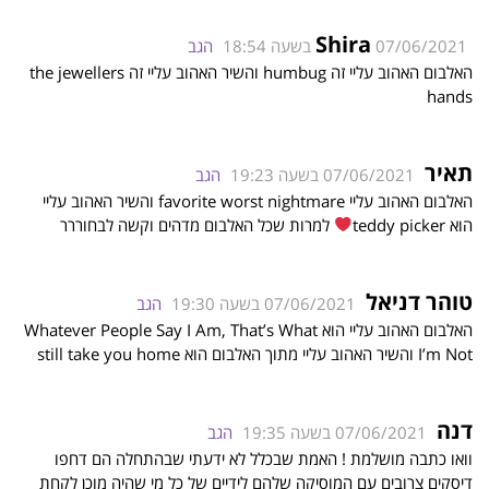
Shira
07/06/2021 בשעה 18:54
הגב
האלבום האהוב עליי זה humbug והשיר האהוב עליי זה the jewellers
hands
תאיר
07/06/2021 בשעה 19:23
הגב
האלבום האהוב עליי favorite worst nightmare והשיר האהוב עליי
הוא teddy picker
למרות שכל האלבום מדהים וקשה לבחוררר
טוהר דניאל
07/06/2021 בשעה 19:30
הגב
האלבום האהוב עליי הוא Whatever People Say I Am, That’s What
I’m Not והשיר האהוב עליי מתוך האלבום הוא still take you home
דנה
07/06/2021 בשעה 19:35
הגב
וואו כתבה מושלמת ! האמת שבכלל לא ידעתי שבהתחלה הם דחפו
דיסקים צרובים עם המוסיקה שלהם לידיים של כל מי שהיה מוכן לקחת