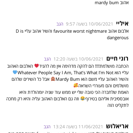
אהוב mardy bum
איליי
10/06/2021 בשעה 9:57
הגב
אלבום אהוב favourite worst nightmare והשיר אהוב עליי D is
dangerous
רוני חיים
10/06/2021 בשעה 12:20
הגב
הכתבה מושלמת!!!! הם להקה מדהימה אין מה להגיד
האלבום האהוב
עליי הוא Whatever People Say I Am, That’s What I’m Not
והשיר האהוב עליי משם הוא Mardy Bum
אבל כל השירים שלהם
מושלמים והם מעוררי השראה
האמת שלחברה הכי טובה שלי יש ממש עוד שניה יומהולדת והיא
אובססיבית אליהם בטירוף
וזה גם האלבום האהוב עליה והיא רק מחכה
לתקליט הזה
אריאלוש
11/06/2021 בשעה 13:24
הגב