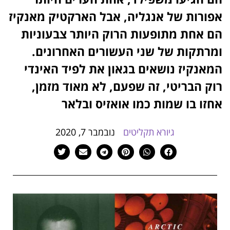
הוסף קו תחתון לקישורים
format_underlined
אפורות של אנגליה, אבל הארקטיק מאנקיז
סמן קישורים
font_download
הם אחת מתופעות הרוק היותר צבעוניות
לאפס
ומרתקות של שני העשורים האחרונים.
cached
את
המאנקיז נושאים בגאון את לפיד האינדי
כל
האפשרויות
רוק הבריטי, זה שפעם, לא מאוד מזמן,
אחזו בו שמות כמו אואזיס ובלאר
גיורא תקליטים
נובמבר 7, 2020