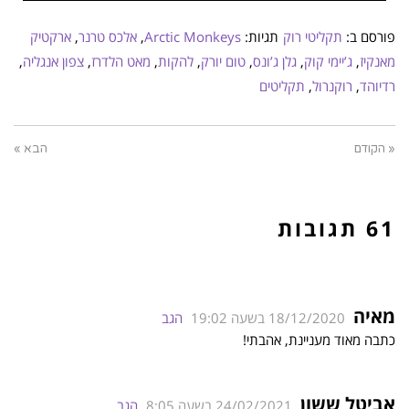
פורסם ב:
תקליטי רוק
תגיות:
Arctic Monkeys
,
אלכס טרנר
,
ארקטיק
מאנקיז
,
ג’יימי קוק
,
גלן ג’ונס
,
טום יורק
,
להקות
,
מאט הלדרז
,
צפון אנגליה
,
רדיוהד
,
רוקנרול
,
תקליטים
« הקודם
הבא »
61 תגובות
מאיה
18/12/2020 בשעה 19:02
הגב
כתבה מאוד מעניינת, אהבתי!
אביטל ששון
24/02/2021 בשעה 8:05
הגב