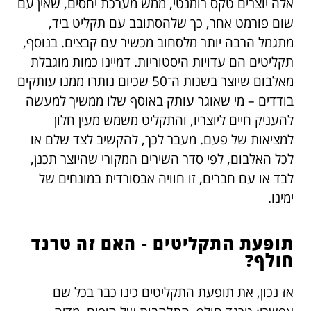
אלה יוצרים טקס רומנטי, ממש מערכת יחסים, שאין עם
שום פורמט אחר, כך שלהסתובב עם תקליט ביד,
מתגמל הרבה יותר מלסחוב מכשיר עם קבצים. בנוסף,
תקליטים הם עדויות היסטוריות. דמיינו כמות מוגבלת
מאלבום שיוצר בשנות ה־50 שכיום נותרו ממנו עותקים
בודדים – מי שאוגר עותק באוסף שלו ממשיך למעשה
להעניק חיים ליוצריו, והתקליט משמש מעין חלון
למציאות של פעם. מעבר לכך, להקשיב לצד שלם או
לכל האלבום, לפי סדר השירים המקורי שהיוצר תכנן,
לבד או עם חברים, זו חוויה אבסורדית במונחים של
ימינו.
תופעת התקליטים - האם זה טרנד
חולף?
אז נכון, את תופעת התקליטים כינו כבר בכל שם