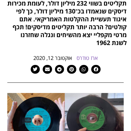
תקליטים בשווי 232 מיליון דולר, לעומת מכירות
הוסף קו תחתון לקישורים
format_underlined
דיסקים שנאמדו בכ־130 מיליון דולר, כך לפי
סמן קישורים
font_download
איגוד תעשיית ההקלטות האמריקאי. אתם
קולטים? הרבה יותר תקליטים מדיסקים! תכף
לאפס
cached
את
מרטי מקפליי יצא מהשיחים ונגלה שחזרנו
כל
לשנת 1962
האפשרויות
ארז טודרס
אוקטובר 12, 2020