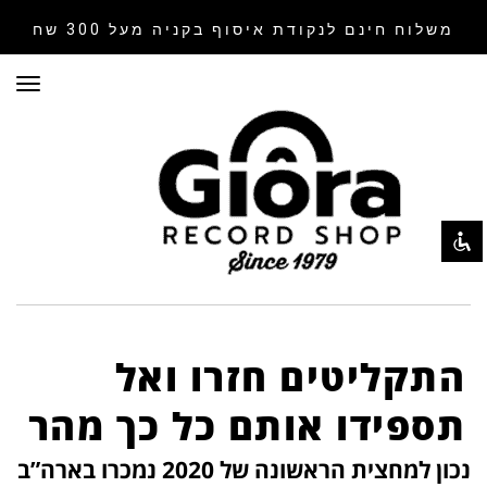
משלוח חינם לנקודת איסוף
בקניה מעל 300 שח
תפר
השבת את ההבזקים
visibility_off
סמן כותרות
title
צבע רקע
settings
זום (הקטנה)
zoom_out
זום (הגדלה)
zoom_in
הקטנת גופן
remove_circle_outline
הגדלת גופן
add_circle_outline
התקליטים חזרו ואל
גופן קריא
spellcheck
תספידו אותם כל כך מהר
ניגודיות בהירה
brightness_high
נכון למחצית הראשונה של 2020 נמכרו בארה”ב
ניגודיות כהה
brightness_low