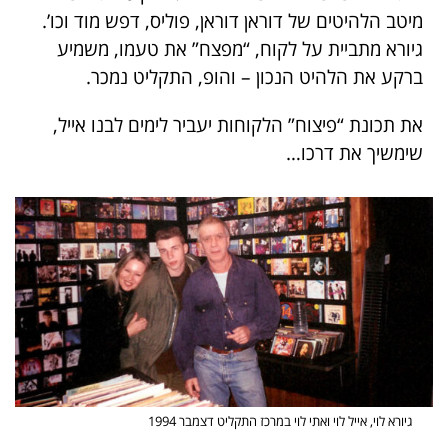
מיטב הלהיטים של דוראן דוראן, פוליס, דפש מוד וכו’.
גיורא מתביית על לקוח, “מפצח” את טעמו, משמיע
ברקע את הלהיט הנכון – והופ, התקליט נמכר.
את תכונת “פיצוח” הלקוחות יעביר לימים לבנו אייל,
שימשיך את דרכו…
סס
גיורא לוי, אייל לוי ואתי לוי במרכז התקליט דצמבר 1994