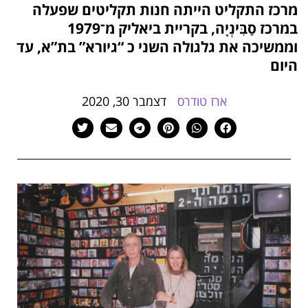
מרכז התקליט הייתה חנות תקליטים שפעלה
הוסף קו תחתון לקישורים
format_underlined
במרכז סַבִּינְיָה, בקריית ביאליק מ־1979
סמן קישורים
font_download
וממשיכה את גלגולה השני כ “גיורא” בת”א, עד
היום
לאפס
cached
את
כל
ארז טודרס
דצמבר 30, 2020
האפשרויות