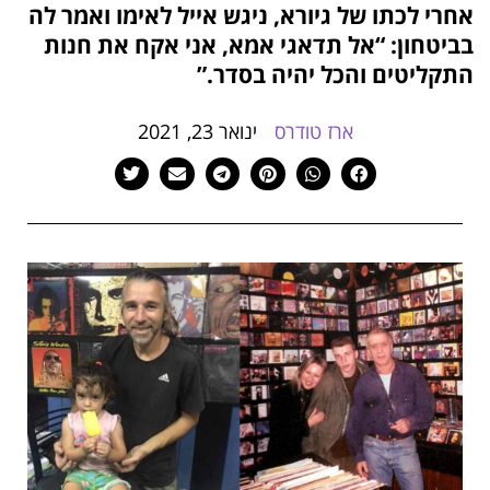
אחרי לכתו של גיורא, ניגש אייל לאימו ואמר לה
הוסף קו תחתון לקישורים
format_underlined
בביטחון: “אל תדאגי אמא, אני אקח את חנות
סמן קישורים
font_download
התקליטים והכל יהיה בסדר.”
לאפס
cached
את
ארז טודרס
ינואר 23, 2021
כל
האפשרויות