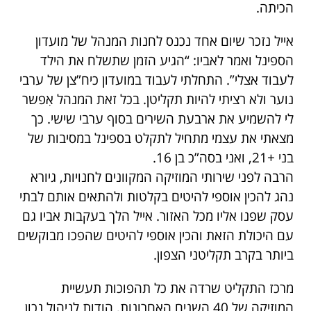
הכיתה.
אייל נזכר שיום אחד נכנס לחנות המנהל של מועדון
הספינל ואמר לאביו: “הגיע הזמן שתשלח את הילד
לעבוד אצלי”. התחלתי לעבוד במועדון כיח”צן של ערבי
נוער ולא רציתי להיות תקליטן. בכל זאת המנהל אִפשר
לי להשמיע את ארבעת השירים בסוף ערבי שישי. כך
מצאתי את עצמי מתחיל לתקלט בספינל במסיבות של
בני +21, ואני בסה”כ בן 16.
הרבה לפני שירותי המוזיקה המקוונים לחנויות, גיורא
נהג להכין אוספי להיטים בקלטות ולהתאים אותם לבתי
עסק שפנו אליו מכל האזור. אייל הלך בעקבות אביו גם
עם היכולת הזאת והכין אוספי להיטים שהפכו מבוקשים
ביותר בקרב תקליטני הצפון.
מרכז התקליט שרדה את כל תהפוכות תעשיית
המוזיקה של 40 השנים האחרונות, הודות לניהול נכון