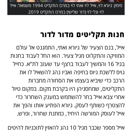
מימין: גיורא לוי, אייל לוי ואתי לוי במרכז התקליט 1994 משמאל: אייל
לוי וגלי לוי (דור שלישי) במרכז התקליט 2019
חנות תקליטים מדור לדור
אייל, בנם הצעיר של גיורא ואתי, התמגנט אל עולם
המוזיקה והתקלוט מגיל צעיר. הוא החל לעבוד בחנות
בגיל 16 והמשיך לעבוד ברצף עד שעזב לת”א. כחייל
גויס ללשכת גיוס בחיפה ואביו נהג להשאיל לו את
הרכב כדי שיביא בעצמו את הסחורה מחברות
התקליטים, שמחסניהן היו בקרבת מקום. במקום טיול
אחרי צבא אייל בחר להשתמש במענק השחרור כדי
להצטרף כשותף לעסק. גיורא הפתיע אותו והפך את
אייל לעוסק המורשה היחיד, כמתנת שחרור, ופרש.
אייל מספר שכבר מגיל 10 נהג להאזין לתוכניות להיטים