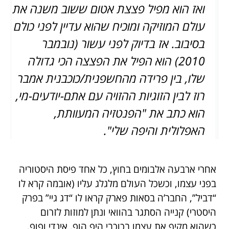
ואז הוא מפיל פצצת אטום ששוב משנה את
עולם המוזיקה ומוכיח שהוא עדיין לפני כולם
בסיבוב. אז בדיוק לפני עשור (נובמבר
2010) הוא הפיל את הפצצה הכי גדולה
שלו, בין פרידה מהחשפנית/כוכבנית אמבר
רוז לבין הזוגיות ההזויה עם אתם-יודעים-מי,
הוא כתב את "הפנטזיה המעוותת,
האפלולית והיפה שלי".
אחרי ארבעה אלבומים בחוץ, כל אחד פיסת היסטוריה
בפני עצמו, וכשכל העולם מלגלג עליו (אובמה קרא לו
“דביל”, החבר’ה בסאות פארק קראו לו “דג גיי” בפרק
היסטרי) קנייה הסתגר בהוואי ונתן למוזות לזרום
כשהוא מקיף את עצמו בכוכבי היפ הופ, אינדי ופופ.