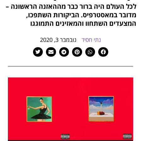
הוסף קו תחתון לקישורים
לכל העולם היה ברור כבר מההאזנה הראשונה –
format_underlined
מדובר במאסטרפיס. הביקורות השתפכו,
סמן קישורים
font_download
המצעדים השתחוו והמאזינים התמוגגו
לאפס
cached
את
נתי חסיד
נובמבר 3, 2020
כל
האפשרויות