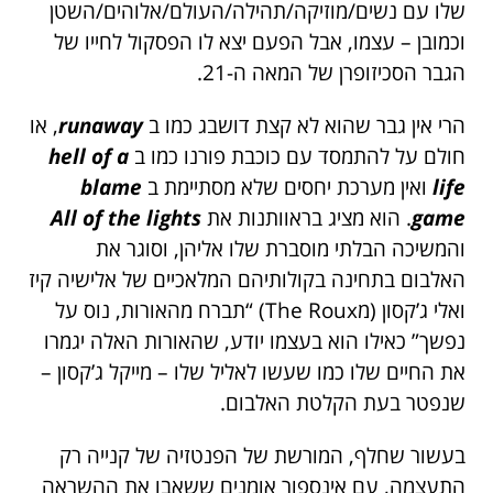
שלו עם נשים/מוזיקה/תהילה/העולם/אלוהים/השטן
וכמובן – עצמו, אבל הפעם יצא לו הפסקול לחייו של
הגבר הסכיזופרן של המאה ה-21.
הרי אין גבר שהוא לא קצת דושבג כמו ב
runaway
, או
חולם על להתמסד עם כוכבת פורנו כמו ב
hell of a
life
ואין מערכת יחסים שלא מסתיימת ב
blame
game
. הוא מציג בראוותנות את
lights
All of the
והמשיכה הבלתי מוסברת שלו אליהן, וסוגר את
האלבום בתחינה בקולותיהם המלאכיים של אלישיה קיז
ואלי ג’קסון (מThe Roux) “תברח מהאורות, נוס על
נפשך” כאילו הוא בעצמו יודע, שהאורות האלה יגמרו
את החיים שלו כמו שעשו לאליל שלו – מייקל ג’קסון –
שנפטר בעת הקלטת האלבום.
בעשור שחלף, המורשת של הפנטזיה של קנייה רק
התעצמה, עם אינספור אומנים ששאבו את ההשראה