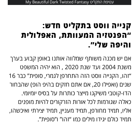
עטיפת התקליט My Beautiful Dark Twisted Fantasy
קנייה ווסט בתקליט חדש:
“הפנטזיה המעוותת, האפלולית
והיפה שלי”.
אם יש מכנה משותף שמלווה אותנו באופן קבוע בערך
משנת 2004 ועד שנת 2020 , הוא יהיה המשפט
“זהו, הקנייה ווסט הזה התחרפן לגמרי, סופית” כבר 16
שנים (ואפילו 20, אם אתם חזקים בהיפ הופ) שהבחור
הדו-קוטבי משיקגו מייצר כותרות על בסיס יומיומי.
כאלה שגורמות לכל אורות הזרקורים להיות מופנים
אליו, תמיד מחורפן, תמיד מעניין, תמיד יצירתי ואיכשהו,
תמיד כולם יגידו מילים כמו “זהו” ו”סופית”.