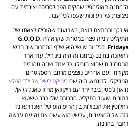
ה”מחנה האולימפי” שהקים הפך לסביבה יצירתית עם
ניצוצות של רעיונות שעפו לכל עבר.
אי לכך ובהתאם לזאת, בשבועות שהובילו לצאתו של
התקליט קנייה פצח במסורת שקרא לה
.
G.O.O.D
Fridays
. בכל יום שישי הוא שלף מהתנור שיר חדש
להאזנה בחינם (בזמנו זה היה ביג דיל, עוד אחד
מהטרנדים שהוא הוביל), כל אחד שונה מהותית
מקודמו ועם אורחים נוצצים מרחבי הספקטרום
המוזיקלי. לדוגמא, היה שם
רימיקס
לשיר
של
ילד
הפלא
(דאז) ג’סטין ביבר יחד עם רייקוואן מה’וו טאנג קלאן’.
בתור מי שעוד בתקליט הבכורה שלו כבר טשטש
לחלוטין את הגבולות בין ההיפ הופ של האנדרגאונד
לזה של המצעדים, עכשיו הוא עשה את זה עם עדשה
רחבה בהרבה.