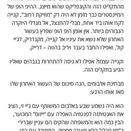
מהתקליט הזה והקונפליקט שהוא מייצג. ההיפ הופ של
המיינסטרים כבר מזמן לא היה רק “מוזיקת רחוב”, קנייה
לקח אותו ביד אחת, מבלי להתנצל, אל מגדלי היוקרה
הגבוהים ביותר. אין אומן היפ הופ שפרץ בעשור
האחרון שלא נשא את עיניו אל קנייה, מקנדריק, לג’יי
קול, ואפילו החבר בעבר ויריב בהווה – דרייק.
וקנייה עצמו? אפילו לא ניסה להתחרות בגבהים שאליו
הגיע בתקליט הזה.
מבחינת אלבומים ,הנה סיכום של העשור האחרון שלו
מאז אותו הרגע:
הוא היה נשמע שבע באלבום המשותף עם ג’יי זי, הציג
את האנטיתזה לפנטזיה האפלה עם “ייזוס” המכוער,
הבין כמה הוא והמשפחה שהקים הם עניין שברירי
ב”חיי פבלו” הלא מוערך מספיק, התמודד עם הדו