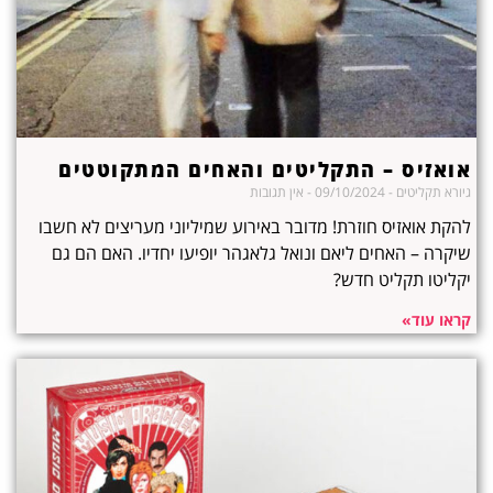
אואזיס – התקליטים והאחים המתקוטטים
גיורא תקליטים
09/10/2024
אין תגובות
להקת אואזיס חוזרת! מדובר באירוע שמיליוני מעריצים לא חשבו
שיקרה – האחים ליאם ונואל גלאגהר יופיעו יחדיו. האם הם גם
יקליטו תקליט חדש?
קראו עוד»