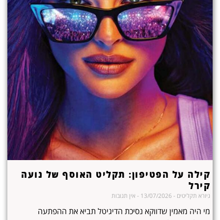
קילה על הפטיפון: תקליט האוסף של נועה
קירל
גיורא תקליטים
13/07/2026
אין תגובות
מי היה מאמין שדווקא נסיכת הדיגיטל תביא את ההפתעה