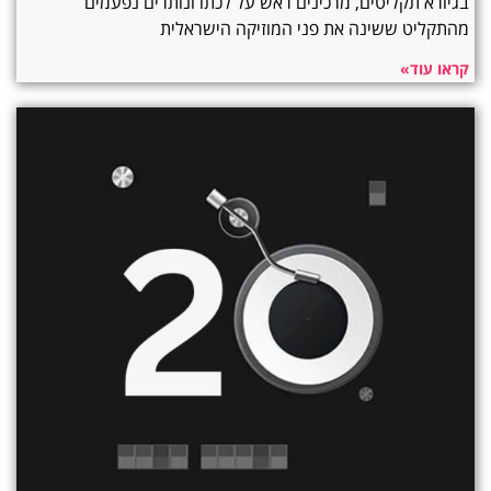
בגיורא תקליטים, מרכינים ראש על לכתו ונותרים נפעמים
מהתקליט ששינה את פני המוזיקה הישראלית
קראו עוד»