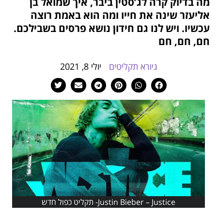
מה בדיוק קרה לג’סטין ביבר, איך שמואל בן
הוסף קו תחתון לקישורים
format_underlined
אליעזר שינה את חייו ומה הוא באמת רוצה
סמן קישורים
font_download
עכשיו. ויש לנו גם חידון נושא פרסים בשבילכם.
חם, חם, חם
לאפס
cached
את
גיורא תקליטים
יולי 8, 2021
כל
האפשרויות
Justin Bieber – Justice- תקליט כפול חדש