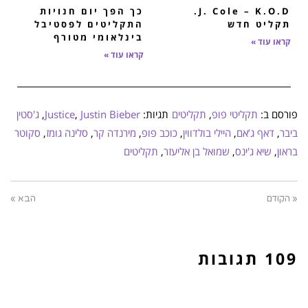
J. Cole – K.O.D.
כך הפך יום חנויות
תקליט חדש
התקליטים לפסטיבל
בינלאומי מטורף
קראו עוד »
קראו עוד »
פורסם ב:
תקליטי פופ
,
תקליטים
תגיות:
Justin Bieber
,
Justice
,
ג'סטין
ביבר
,
דאף ג’אם
,
היילי בולדווין
,
כוכב פופ
,
מירנדה קר
,
סלינה גומז
,
סקוטר
בראון
,
שיא ג'ינס
,
שמואל בן אליעזר
,
תקליטים
« הקודם
הבא »
109 תגובות