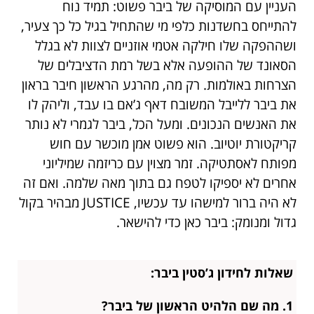
העניין עם המוסיקה של ביבר פשוט: תמיד נוח
להתייחס בחשדנות כלפי מי שהתחיל בגיל כל כך צעיר,
ושההפקה שלו חילקה אטמי אוזניים לצוות לא בגלל
הסאונד של ההופעה אלא בשל רמת הדציבלים של
הצרחות באולמות. רק מה, מהרגע הראשון חיבר בראון
את ביבר ללייבל המשובח דאף ג’אם בו עבד, וליהק לו
את האנשים הנכונים. ומעל הכל, ביבר לגמרי לא נותר
קריקטורת יוטיוב. הוא פשוט אמן מוכשר עם חוש
מפותח לאסתטיקה. זמר מצוין עם כריזמה שמיליוני
אחרים לא יספיקו לטפח גם בתוך מאה שלמה. ואם זה
לא היה ברור למישהו עד עכשיו, JUSTICE מבהיר בקול
גדול ומנומק: ביבר כאן כדי להישאר.
שאלות לחידון ג’סטין ביבר:
1. מה שם הלהיט הראשון של ביבר?