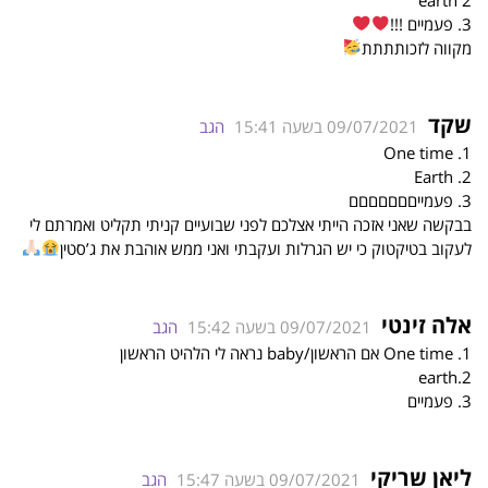
3. פעמיים !!!
מקווה לזכותתתת
שקד
09/07/2021 בשעה 15:41
הגב
1. One time
2. Earth
3. פעמייםםםםםםם
בבקשה שאני אזכה הייתי אצלכם לפני שבועיים קניתי תקליט ואמרתם לי
לעקוב בטיקטוק כי יש הגרלות ועקבתי ואני ממש אוהבת את ג’סטין
אלה זינטי
09/07/2021 בשעה 15:42
הגב
1. One time אם הראשון/baby נראה לי הלהיט הראשון
2.earth
3. פעמיים
ליאן שריקי
09/07/2021 בשעה 15:47
הגב