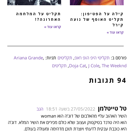
קילה על הפטיפון:
תקליט על המלחמה
תקליט האוסף של נועה
האחרונה?!
קירל
קראו עוד »
קראו עוד »
פורסם ב:
תקליטי היפ הופ ראפ
,
תקליטים
תגיות:
,
Ariana Grande
The Weeknd
,
J Cole
,
Doja Cat
,
תקליטים
94 תגובות
טל טייטלמן
27/05/2022 בשעה 18:51
הגב
השיר האהוב עליי מהאלבום של דוג’ה הוא woman
הוא היה טרנד בטיקטוק ועצוב שלא כולם מכירים את השיר המלא. דוג’ה
היא כוכבת ענקית לדעתי ויוצרת תוכן מדהימה ומעולה בעולם.