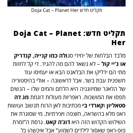
תקליט חדש Doja Cat – Planet Her
תקליט חדש: Doja Cat – Planet
Her​
מלבד הבלחות של יחידי סג
ולה כמו קנייה, קנדריק
או ג’יי קול
– לא נשאר להם מה להגיד. די קל לחזות
מתי הם ידליקו את הבלאנט הבא או יעמיסו עוד
חשפנית עבת בשר. אבל לראשונה – אולי בהיסטוריה
של הז’אנר שמיזוגניה היא הלחם והמים שלו – הנשים
תפסו את המושכות. ראפריות מעולות דוגמת
מג דה
סטאליון
ו
קארדי בי
מכתיבות לאן הרוח תנשוב ועושות
ראפ מלא בהשראה, חוצפה ויצירתיות. מי שסוגרת את
השילוש הקדוש הזה היא
דוג’ה קאט
. גרסת ה”זמרת
פופ-ראפ שאסור לילדים לשמוע” אבל איכשהו כל