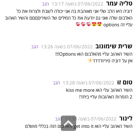
טליה עמר
07/06/2022 בשעה 13:17
הגב
דוג׳ה היא הלב שלי אני מאוהבת בה אני יכולה לשבת ולצרוח את כל
האלבום שלה ואני גם יודעת את כל המילים של השיריםםםם והשיר האהוב
עליי זה options
שרית שימונוב
07/06/2022 בשעה 13:26
הגב
השיר האהוב עליי מהאלבום הוא Options!!!
אין על דוג׳ה פיריודדדד
טום זו
07/06/2022 בשעה 13:28
הגב
השיר האהוב עלי הוא kiss me more
2 הזמרות האהובות עליי ביחד!
לינור
גלילה
07/06/2022 בשעה 13:30
הגב
השיר האהוב עליי הוא get into it והאלבום הזה בכללי מושלם
לראש