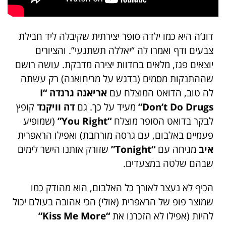
דוג’ה היא כמו ילדה סופר יצירתית שקיבלה ליד חבילת
צבעים ודף ואמרו לה “יאללה תשתגעי”. והציורים
יוצאים פגז, מלאים בחדוות יצירה מדבקת. עושה רושם
שההתנקות מסמים (בדגש על מריחואנה) רק עשתה
לה טוב, הדואט המוצלח עם
אריאנה גרנדה
“I
Don’t Do Drugs”
מעיד על כך. גם
דה וויקנד
קופץ
לבקר בדואט הסופר מוצלח
“You Right”
(שמופיע
פעמיים באלבום, עם גרסה מורחבת) ואפילו הראפרית
איב
מגיחה עם
“Tonight”
שזורק אותנו הישר לימים
שבהם שלטה במצעדים.
הכיף לא נעצר לאורך כל האלבום, הוא מהודק כמו
שמוצר פופ של הראפרית (אולי) הכי אהובה בעולם יכול
להיות (אפילו לא הזכרנו את
“Kiss Me More”