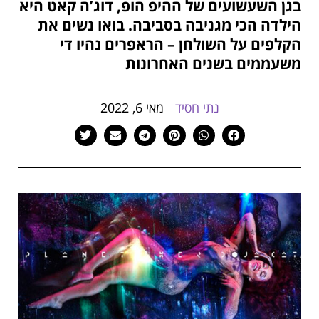
בגן השעשועים של ההיפ הופ, דוג’ה קאט היא
הוסף קו תחתון לקישורים
format_underlined
הילדה הכי מגניבה בסביבה. בואו נשים את
סמן קישורים
font_download
הקלפים על השולחן – הראפרים נהיו די
משעממים בשנים האחרונות
לאפס
cached
את
כל
נתי חסיד
מאי 6, 2022
האפשרויות