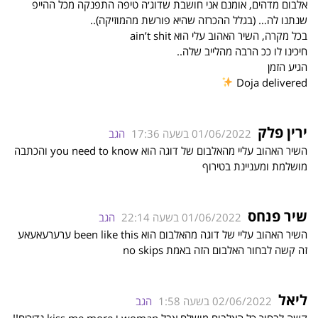
אלבום מדהים, אומנם אני חושבת שדוג׳ה טיפה התפנקה מכל ההייפ
שנתנו לה… (בגלל ההכרזה שהיא פורשת מהמוזיקה)..
בכל מקרה, השיר האהוב עלי הוא ain’t shit
חיכינו לו ככ הרבה מהלייב שלה..
הגיע הזמן
Doja delivered
ירין פלק
01/06/2022 בשעה 17:36
הגב
השיר האהוב עליי מהאלבום של דוגה הוא you need to know והכתבה
מושלמת ומעניינת בטירוף
שיר פנחס
01/06/2022 בשעה 22:14
הגב
השיר האהוב עליי של דוגה מהאלבום הוא been like this ערערעאעאע
זה קשה לבחור האלבום הזה באמת no skips
ליאל
02/06/2022 בשעה 1:58
הגב
קשה לבחור כל האלבום מושלם אבל woman ו kiss me more נדירים!!