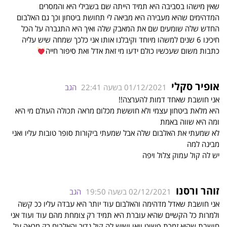
שאין מישהו בסביבה היא תמיד הייתה שם בשבילי היא והמסרים
המדהימים שהיא מעבירה היא מביאה לי תחושת ביטחון וכך גם האלבום
החדש שלה שומעים שם את המאבק שלה ואיך היא התגברה על הכל
חיכינו 6 שנים למשהו מיוחד וקיבלנו אותו אני כלכך שמחה שיש עליה
כתבות משום שעכשיו כולם ידעו מי זאת אדל ואת סיפור חייה
אופיר סקלי
01/12/2021 בשעה 22:41
הגב
אני חושבת שאחד דמות להערצה!!
היא מלאת ביטחון עצמי ולא חוששת מכלום מראה תכולה העולם מי היא
ומה היא שווה באמת
לא שמעתי את האלבום שלה אבל שמעתי ביקורות סופר טובות עליו ואני
מבינה למה
יש לה קול עמוק צלול ויפה
זוהר ורסנו
02/12/2021 בשעה 19:50
הגב
אני חושבת שאדל מדהימה והאלבום עוד יותר היא עבדה עליו ככ קשה
ולמרות כל הקשיים שהיא עוברת היא תמיד רק צומחת מהם עוד ועוד אני
חושבת שהיא זמרת פשוט וואו ושיש לה קול נדיר והאלבום רק מראה על