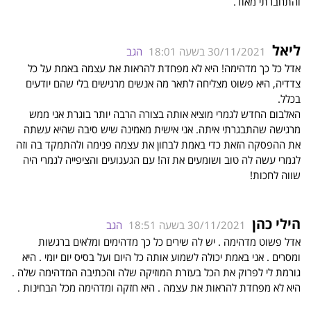
והתחברתי מאוד.
ליאל
30/11/2021 בשעה 18:01
הגב
אדל כל כך מדהימה! היא לא מפחדת להראות את עצמה באמת על כל
צדדיה, היא פשוט מצליחה לתאר מה אנשים מרגישים בלי שהם יודעים
בכלל.
האלבום החדש לגמרי מוציא אותה בצורה הרבה יותר בוגרת אני ממש
מרגישה שהתבגרתי איתה. אני אישית מאמינה שיש סיבה שהיא עשתה
את ההפסקה הזאת כדי באמת לבחון את עצמה פנימה ולהתמקד בה וזה
לגמרי עשה לה טוב ושומעים את זה! עם הגעגועים והציפייה לגמרי היה
שווה לחכות!
הילי כהן
30/11/2021 בשעה 18:51
הגב
אדל פשוט מדהימה . יש לה שירים כל כך מדהימים ומלאים ברגשות
ומסרים . אני באמת יכולה לשמוע אותה כל היום ועל בסיס יום יומי . היא
גורמת לי לפרוק את הכל בעזרת המוזיקה שלה והכתיבה המדהימה שלה .
היא לא מפחדת להראות את עצמה . היא חזקה ומדהימה מכל הבחינות .