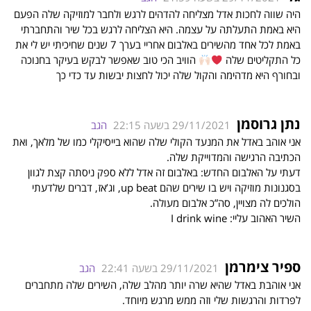
היה שווה לחכות אדל מצליחה להדהים לרגש ולחבר למוזיקה שלה הפעם
היא באמת התעלתה על עצמה. היא הצליחה לרגש בכל שיר והתחברתי
באמת לכל אחד מהשירים באלבום אחריי בערך 7 שנים שחיכיתי יש לי את
כל התקליטים שלה
הוויב הכי טוב שאפשר לבקש בעיקר בחנוכה
ובחורף היא מדהימה והקול שלה יכול לחצות יבשות עד כדי כך
נתן גרוסמן
29/11/2021 בשעה 22:15
הגב
אני אוהב באדל את המנעד הקולי שלה שהוא בייסיקלי כמו של מלאך, ואת
הכתיבה הרגישה והמדוייקת שלה.
דעתי על האלבום החדש: באלבום זה אדל ללא ספק ניסתה קצת לגוון
בסגנונות מוזיקה ויש בו שירים שהם up beat, וג’אז, דברים שלדעתי
הולכים לה מצויין, סה”כ אלבום מעולה.
השיר האהוב עליי: I drink wine
ספיר צימרמן
29/11/2021 בשעה 22:41
הגב
אני אוהבת באדל שהיא שרה יותר מהלב שלה, השירים שלה מתחברים
לפרדות והרגשות שלי וזה ממש מרגש מיוחד.