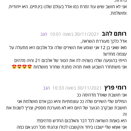
גדולות.
אני לא חושב שיש עוד זמרת כמו אדל בעולם שלנו בינתיים. היא ייחודית.
ומושלמת.
רותם להב
30/11/2021 בשעה 10:01
הגב
אדל כלכך מעוררת השראה,
מאז שאני בן 12 אני שומע את השירים שלה וכל אלבום היא מתעלה על
עצמה מחדש!
הייתי בהופעה שלה כשהיה לה את הטור של אלבום 21 והיה מדהים
אני משתחרר השבוע וזאת תהיה מתנת שחרור מושלמת
רומי פרץ
30/11/2021 בשעה 10:33
הגב
אני חושבת שאדל מדהימה ככ
המילים שלי השירים שלה ככ עוצמתיות והיא כבן אדם מושלמת אני
חושבת שבקרב הנוער של היום היא לא מוערכת מספיק וצריך לשנות את
זה
היא באמת השראה לכל דבר והאלבום החדש מדהים!!!
אני ואמא שלי ישבנו ביחד והקשבנו לכולו ונהנתי מכל רגע אם כמה