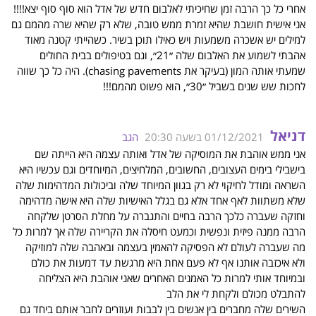
אחרי כל כך הרבה זמן שחיכיתי לאלבום חדש של אדל הוא סוף סוף יצא!!!!
אני אישית חושבת שהיא זמרת ממש טובה, שלא רק שהיא שרה מהמם גם
למילים יש אשכרה משמעות ויש כאילו תוכן בשיר. כשהייתי קטנה מאוד
אהבתי לשמוע את האלבום שלה ״21״, וגם בטיפולים בבית החולים
שמעתי אותה המון (בעיקר את chasing pavements). היה כל כך שווה
לחכות שש שנים בשביל ״30״, הוא פשוט מהמם!!!
דניאל
01/12/2021 בשעה 20:30
הגב
אני ממש אוהבת את המוסיקה של אדל ואותה עצמה היא הייתה שם
בישבילי בימים העצובים, החשובים, המלחיצים, המיוחדים וגם עכשיו היא
השראה ומודל לחיקוי לא רק בגוון המיוחד שלה וביכולות המדהימות שלה
שלא משתוות לאף אחד אלא גם בגלל האישיות שלה היא אישה מדהימה
וחזקה שעברה כלכך הרבה בחיים והתגברה על מחלת הסרטן שלקחה
הרבה ממנה פיזית ונפשית וכמעט חיסלה את הקריירה שלה אך למרות כל
מה שעברה לעולם לא הפסיקה להאמין בעצמה ובאהבה שלה למוזיקה
ולא איכזבה אותנו אף לא פעם אחת היא מרגשת עד דמעות את כולם
ובמיוחד אותי למרות כל האמנים האחרים שאני אוהבת היא הצליחה
להתבלט מכולם ולקחת לי את הלב
השירים שלה מחברים בין אנשים בין לבבות ועוזרים לחבר אותם ביחד גם