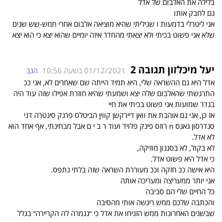
בלילה את האלבום של אדל
גם לחבק אותו
אני ליטרלי בדמעות ו שגיליתי שהיא מוציאה אלבום אחרי חמש-שש שנים
שלא אני פשוט בכיתי ולא יצאתי מהחדר איזה יומיים שהוא יצא כי הוא יצא
יעל מיכלזון תגובה 2
01/12/2021 בשעה 10:56
הגב
אדל היא גם ההשראה שלי, היא תמיד הייתה שם שאחרים לא, אני ככ
התרגשתי שהאלבום שלה יצא ושמעתי שהיא חוזרת אפילו שזה עוד היה
בגדר שמועות אני פשוט בכיתי את חיי
אז כן, אני גם אוהבת את וואן דיירקשן קווין הביטלס פרנק סינטרה דני
סנדרסון גאנס n רוזס פינק פלויד ועוד ר ב י ם אבל מבחינתי, אף אחד הוא
לא אדל.
לא בקול, לא בסגנון מוזיקה,
כי אדל היא פשוט אדל.
היא אישה ככ חזקה וככ מעוררת השראה שזה בלתי נתפס.
אני יותר ממעריצה ומעריכה אותה
כל החיים שלי הם סביבה
והכתבה שלכם ממש ריגשה אותי מהסיבה
שבשנים האחרונות ממש הזניחו את אדל כי ״נגמרה לה הקריירה״ בגלל