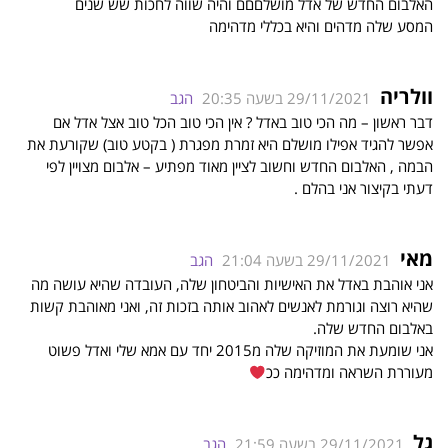
האלבום החדש של אדל מושלםםם והיה שווה לחכות שש שנים
המסע שלה מדהים והיא בכללי מדהימה
וולריה
29/11/2021 בשעה 20:35
הגב
דבר ראשון – מה הכי טוב באדל ? אין הכי טוב הכל טוב אצל אדל אם
אפשר להגיד אפילו מושלם היא זמרת מפגרת ( בקטע טוב) שקורעת את
הבמה , האלבום החדש וחשוב לציין מאוד מפתיע – אלבום מצויין לפי
דעתי בקיצור אני בהלם .
מאי
29/11/2021 בשעה 21:04
הגב
אני אוהבת באדל את האישיות והביטחון שלה, העובדה שהיא עושה מה
שהיא רוצה וגורמת לאנשים לאהוב אותה בזכות זה, ואני מאוהבת קשות
באלבום החדש שלה.
אני שומעת את המוזיקה שלה מ2015 יחד עם אמא שלי ואדל פשוט
מעוררת השראה ומדהימה ככ
גל
29/11/2021 בשעה 21:59
הגב