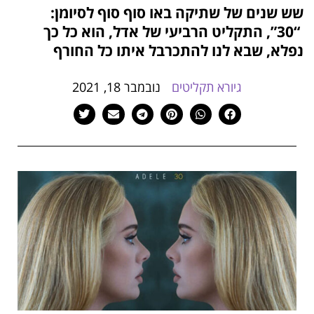
שש שנים של שתיקה באו סוף סוף לסיומן:
הוסף קו תחתון לקישורים
format_underlined
“30”, התקליט הרביעי של אדל, הוא כל כך
סמן קישורים
font_download
נפלא, שבא לנו להתכרבל איתו כל החורף
לאפס
cached
את
גיורא תקליטים
נובמבר 18, 2021
כל
האפשרויות