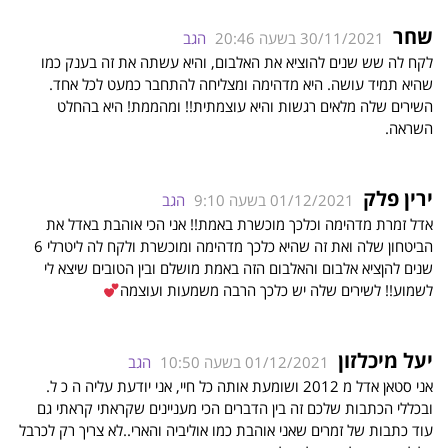
שחר
30/11/2021 בשעה 20:46
הגב
לקח לה שש שנים להוציא את האלבום, והיא עשתה את זה בענק כמו
שהיא תמיד עושה. היא מדהימה ומצליחה להתחבר כמעט לכל אחד.
השירים שלה מלאים רגשות והיא עוצמתית!! ומהממת! היא בהחלט
השראה.
ירין פלק
01/12/2021 בשעה 9:10
הגב
אדל זמרת מדהימה וכלכך מוכשרת באמת!! אני הכי אוהבת באדל את
הביטחון שלה ואת זה שהיא כלכך מדהימה ומוכשרת ולקח לה ליטרלי 6
שנים להןציא אלבום והאלבום הזה באמת מושלם ובין הטובים שיצא לי
לשמוע!! לשירים שלה יש כלכך הרבה משמעות ועוצמה
יעל מיכלזון
01/12/2021 בשעה 10:50
הגב
אני סטאן אדל מ 2012 ושומעת אותה כל חיי, אני יודעת עליה ה כ ל.
ובכללי הכתבות שלכם זה בין הדברים הכי מעניינים שקראתי קראתי גם
עוד כתבות של זמרים שאני אוהבת כמו אוליביה והארי..לא צריך רק לכרבל