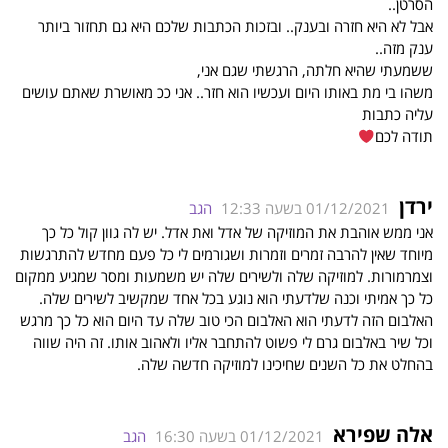
הסרטן..
אבל לא היא חזרה ובענק.. ובזכות הכתבות שלכם היא גם תחזור ביותר
ענק מזה..
ששמעתי שהיא חלתה, הרגשתי שגם אני,
משהו בי מת באותו היום ועכשיו הוא חזר.. אני ככ מאושרת שאתם עושים
עליה כתבות
תודה לכם
ירדן
01/12/2021 בשעה 12:33
הגב
אני ממש אוהבת את המוזיקה של אדל ואת אדל. יש לה גוון קול כל כך
מיוחד שאין להרבה זמרים וזמרות ושגורמים לי כל פעם מחדש להתרגשות
וצמרמורות. למוזיקה שלה ולשירים שלה יש משמעות ומסר שמגיע ממקום
כל כך אמיתי וכנה שלדעתי הוא נוגע בכל אחד שמקשיב לשירים שלה.
האלבום הזה לדעתי הוא האלבום הכי טוב שלה עד היום הוא כל כך מרגש
וכל שיר באלבום גרם לי פשוט להתחבר אליו ולאהוב אותו. זה היה שווה
בהחלט את כל השנים שחיכינו למוזיקה חדשה שלה.
אלה שפירא
01/12/2021 בשעה 16:30
הגב