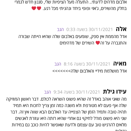
אלבום מדהים לדעתי.. התעלה מעל הציפיות שלי, סגנון חדש לגמרי
בחלק מהשירים, ג’אזי ופופי ביחד ונהניתי מכל רגע.
אלה
30/11/2021 בשעה 0:33
הגב
אדל מהממת אין ספק, שומעים באלבום שלה שהיא הייתה שבורה
והתגברה על זה
השירים של מדהימים
מאיה
30/11/2021 בשעה 8:16
הגב
אדל מושלמת מידיי והאלבום שלה>>>>>>>
עידו גילת
30/11/2021 בשעה 9:34
הגב
מה שאני אוהב באדל זה שהיא פשוט השראה לכולם. דבר ראשון המוזיקה
שלה אף פעם לא מטורפת ולא משנה כמה זמן צריך לחכות היא תמיד
תהיה טובה ותמיד הזמן של הצפייה עד האלבום הבא שווה אץ זה. דבר
שני היא פשוט מודל לחיקוי גם אחרי שהיא רזתה היא עוזרת לאנשים
מלאים להרגיש טוב עם עצמם ולדעת שאפשר להיות כוכב גם במידות