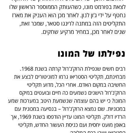
לצאת בפורמט מונו, כשהעותק הממוספר הראשון שלו
נחטף על ידי ג’ון לנון. לאחר מכן הוא העניק את מארז
התקליטים הזה במתנה לרינגו סטאר, שמכר זאת,
שנים לאחר מכן, במחיר מרקיע שחקים.
נפילתו של המונו
רבים חשים שנפילת הרוק’נ’רול קרתה בשנת 1968.
מבחינתם, תקליטי הסטריאו גרמו למוניטורים לבצע את
החשיבה במקום האדם. אחרי הכל, מדוע תקליטי
הרוק’נ’רול הישנים נשמעים כה חיים ובועטים במיקס
המונו? כי יש בהם עוצמה שנשמעת היטב במערכות שמע
במכוניות. שם נמצא הרוק’נ’רול – בנסיעה במכונית עם
הרדיו דולק. תקליטי המונו עדיין הודפסו בשנת 1969, אך
באופן מועט יחסית ועם כניסת העשור החדש, תקליטי
הסטריאו ישבו בכס המלוכה.