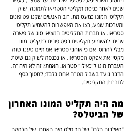
מהסוג השגוי יגיע לפטיפון שלו. אז, עד 1968, כעשר
שנים לאחר כניסת תקליטי הסטריאו לתמונה, שוק
תקליטי המונו כמעט מת. רוב האנשים שקנו פטיפונים
ומערכות שמע, רצו את האפשרות להשמיע תקליטי
סטריאו. אז חברות התקליטים המציאו סוג של פשרה
שניתן להשמיע תקליטים בפטיפונים לתקליטי מונו
מבלי להרוס, אם כי אוהבי סטריאו אמיתיים טענו שזה
מקטין את אפקט הסטריאו. אז נכנסה לשוק גם שיטת
העברת מונו ל”כאילו” סטריאו. האמת? זה לא היה זה.
הדבר נועד בשביל מטרה אחת בלבד; לחסוך כסף
לחברות התקליטים.
מה היה תקליט המונו האחרון
של הביטלס?
“האלבום הלבן” של הביטלס היה האחרון של הלהקה