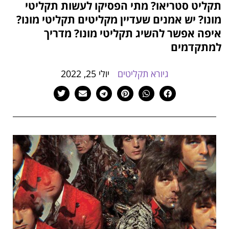
תקליט סטריאו? מתי הפסיקו לעשות תקליטי
הוסף קו תחתון לקישורים
format_underlined
מונו? יש אמנים שעדיין מקליטים תקליטי מונו?
סמן קישורים
font_download
איפה אפשר להשיג תקליטי מונו? מדריך
למתקדמים
לאפס
cached
את
כל
גיורא תקליטים
יולי 25, 2022
האפשרויות