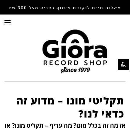
משלוח חינם לנקודת איסוף
בקניה מעל 300 שח
תפר
השבת את ההבזקים
visibility_off
סמן כותרות
title
צבע רקע
settings
זום (הקטנה)
zoom_out
זום (הגדלה)
zoom_in
הקטנת גופן
remove_circle_outline
הגדלת גופן
add_circle_outline
תקליטי מונו – מדוע זה
גופן קריא
spellcheck
כדאי לנו?
ניגודיות בהירה
brightness_high
אז מה זה בכלל מונו? מה עדיף – תקליט מונו? או
ניגודיות כהה
brightness_low