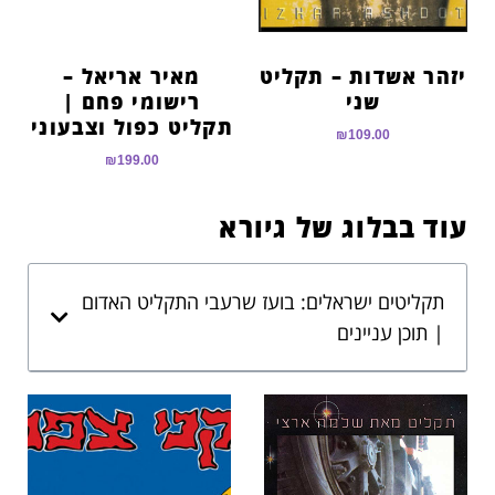
יזהר אשדות – תקליט
מאיר אריאל –
שני
רישומי פחם |
תקליט כפול וצבעוני
₪
109.00
₪
199.00
עוד בבלוג של גיורא
תקליטים ישראלים: בועז שרעבי התקליט האדום
| תוכן עניינים