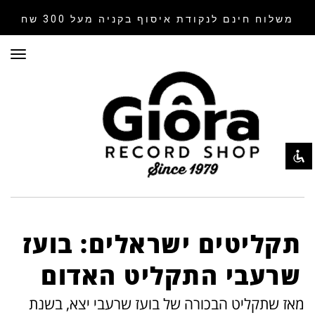
משלוח חינם לנקודת איסוף
בקניה מעל 300 שח
תפר
השבת את ההבזקים
visibility_off
סמן כותרות
title
צבע רקע
settings
זום (הקטנה)
zoom_out
זום (הגדלה)
zoom_in
הקטנת גופן
remove_circle_outline
הגדלת גופן
add_circle_outline
תקליטים ישראלים: בועז
גופן קריא
spellcheck
שרעבי התקליט האדום
ניגודיות בהירה
brightness_high
מאז שתקליט הבכורה של בועז שרעבי יצא, בשנת
ניגודיות כהה
brightness_low