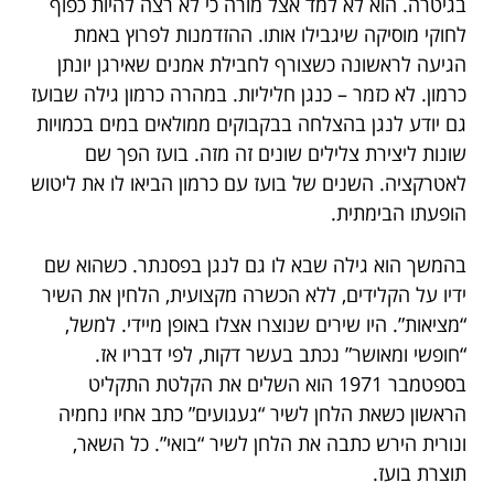
בגיטרה. הוא לא למד אצל מורה כי לא רצה להיות כפוף
לחוקי מוסיקה שיגבילו אותו. ההזדמנות לפרוץ באמת
הגיעה לראשונה כשצורף לחבילת אמנים שאירגן יונתן
כרמון. לא כזמר – כנגן חליליות. במהרה כרמון גילה שבועז
גם יודע לנגן בהצלחה בבקבוקים ממולאים במים בכמויות
שונות ליצירת צלילים שונים זה מזה. בועז הפך שם
לאטרקציה. השנים של בועז עם כרמון הביאו לו את ליטוש
הופעתו הבימתית.
בהמשך הוא גילה שבא לו גם לנגן בפסנתר. כשהוא שם
ידיו על הקלידים, ללא הכשרה מקצועית, הלחין את השיר
“מציאות”. היו שירים שנוצרו אצלו באופן מיידי. למשל,
“חופשי ומאושר” נכתב בעשר דקות, לפי דבריו אז.
בספטמבר 1971 הוא השלים את הקלטת התקליט
הראשון כשאת הלחן לשיר “געגועים” כתב אחיו נחמיה
ונורית הירש כתבה את הלחן לשיר “בואי”. כל השאר,
תוצרת בועז.