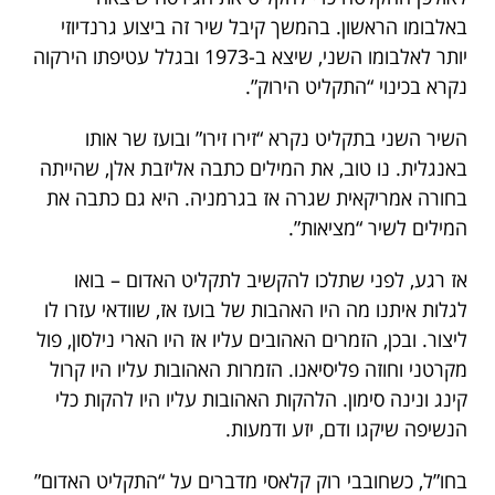
באלבומו הראשון. בהמשך קיבל שיר זה ביצוע גרנדיוזי
יותר לאלבומו השני, שיצא ב-1973 ובגלל עטיפתו הירקוה
נקרא בכינוי “התקליט הירוק”.
השיר השני בתקליט נקרא “זירו זירו” ובועז שר אותו
באנגלית. נו טוב, את המילים כתבה אליזבת אלן, שהייתה
בחורה אמריקאית שגרה אז בגרמניה. היא גם כתבה את
המילים לשיר “מציאות”.
אז רגע, לפני שתלכו להקשיב לתקליט האדום – בואו
לגלות איתנו מה היו האהבות של בועז אז, שוודאי עזרו לו
ליצור. ובכן, הזמרים האהובים עליו אז היו הארי נילסון, פול
מקרטני וחוזה פליסיאנו. הזמרות האהובות עליו היו קרול
קינג ונינה סימון. הלהקות האהובות עליו היו להקות כלי
הנשיפה שיקגו ודם, יזע ודמעות.
בחו”ל, כשחובבי רוק קלאסי מדברים על “התקליט האדום”