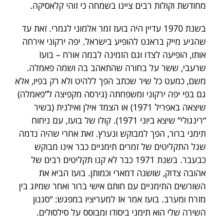
מחודשת וקולות רבים ציינו בשמחה כי זוהי קלאסיקה.
בשנת 1970 עדיין היה בועז זמר אלמוני לגמרי. זאת עד
שהגיע מייק בראנט להופיע בישראל. יפה ירקוני אירחה
אותו, הופיעה לצדו וגם הזמינה לבמה אורח – בועז
שרעבי, ששר על בחורה שהתאהב בה ושמה פאמלה.
משם, כמעט כל שיר שכתב הפך ללהיט ולא רק בפיו, אלא
גם בפי יפה ירקוני ומשפחתה (גירסה מקפיצה ל”פאמלה)
שיצאה באפריל 1971) או הצמד אילן ואילנית (בשיר
“רינגולי” שיצא ביוני 1971). קולו של בועז, עם ניחוח
תימני ברור, הפך למבוקש ונערץ. זאת אחרי שהיה נדמה
שגל התקליטים של זמרים תימניים כבר אינו מבוקש
כבעבר. בשנת 1971 כבר לא קנו תקליטים רבים של
אהובה צדוק, שושנה דמארי וכמותן. בועז הביא את
השורשים התימניים עם חותם אישי ברור ואחר שמיזג בין
מזרח ומערב. בועז אמר אז למעריציו במפגש: “סגנון
השירה שלי הוא תימני ביסודו ומבוסס על סילסולים.