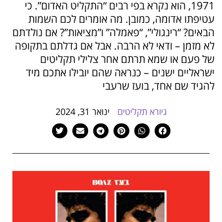
1971, הוא נקרא בפי רבים “התקליט האדום”. כי
הוסף קו תחתון לקישורים
format_underlined
עטיפתו אדומה, כמובן. מה אומרים לכם השמות
סמן קישורים
font_download
הבאים? “רינגולי”, “פאמלה” ו”מציאות”? אם נולדתם
לא מזמן – ודאי לא הרבה. אבל אם גדלתם בתקופה
לאפס
cached
את
של פעם או שמא תרתם אחר צלילי תקליטים
כל
ישראליים ישנים – כנראה שהם יובילו אתכם מיד
האפשרויות
להגיד שם אחד, בועז שרעבי
גיורא תקליטים
ינואר 31, 2024