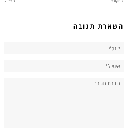
« הקודם
הבא »
השארת תגובה
שם:*
אימייל*
אתר:
תגובה: