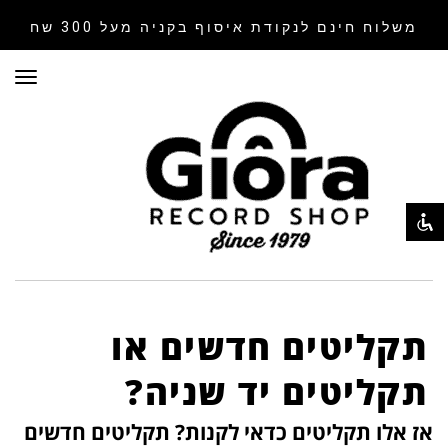
משלוח חינם לנקודת איסוף
בקניה מעל 300 שח
תפר
השבת את ההבזקים
visibility_off
סמן כותרות
title
צבע רקע
settings
זום (הקטנה)
zoom_out
זום (הגדלה)
zoom_in
הקטנת גופן
remove_circle_outline
הגדלת גופן
add_circle_outline
תקליטים חדשים או
גופן קריא
spellcheck
תקליטים יד שניה?
ניגודיות בהירה
brightness_high
אז אלו תקליטים כדאי לקנות? תקליטים חדשים
ניגודיות כהה
brightness_low