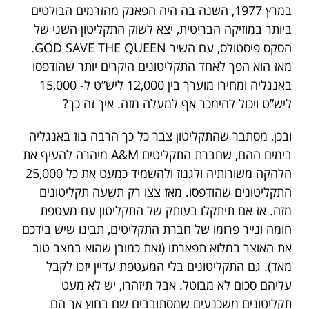
במרץ 1977, השנה בה היה הפאנק מהזרמים הבולטים
ביותר במוזיקה הבריטית, יצא לשוק התקליטון השני של
הסקס פיסטולס, עם השיר GOD SAVE THE QUEEN.
מאז הוא הפך לאחד התקליטונים היקרים יותר שהודפסו
באנגליה ומחירו מוערך בין 12,000 ליש”ט ל- 15,000
ליש”ט ויכול להימכר אף למעלה מזה. איך זה כך?
ובכן, מסתבר שהתקליטון צבר כל כך הרבה בוז באנגליה
בימים ההם, שחברת התקליטים A&M מיהרה להעיף את
הלהקה משורותיה ולגנוז ולהשמיד כמעט את כל 25,000
התקליטונים שהודפסו. מאז צצו רק תשעה תקליטונים
מזה. אז אם תיתקלו בעותק של התקליטון עם מעטפת
חומה ונייר פרומו של חברת התקליטים, תבינו שיש בידכם
את האוצר במלוא תפארתו (זאת כמובן שהוא במצב טוב
מאד). גם התקליטונים בלי המעטפת עדיין יזכו לקבל
עליהם סכום לא מבוטל. אבל תיזהרו, יש לא מעט
תקליטונים משכנעים שמסתובבים שם בחוץ אך הם