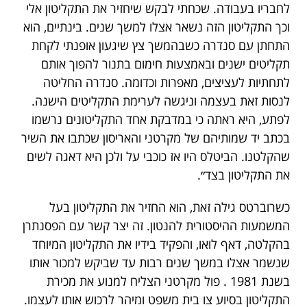
לחבריו בעבודה. שכחתי לבקש שיחזיר את התקליטון אלי
וכך התקליטון הזה נשאר אצלו למשך שנים. בינתיים, הוא
התחתן עם סנדרה כשבהמשך צץ שיגעון אופנתי לקחת
תקליטים ישנים ובאמצעות חימום בתנור להפוך אותם
לתחתיות לעציצים, מאפרות וכדומה. סנדרה החליטה
לנסות זאת בעצמה וניגשה לערימת התקליטים הישנה.
לפתע, היא ראתה כי במדבקת אחד התקליטונים נרשמו
בכתב יד שמותיהם של מקרטני והאריסון שכתבו את השיר
שהקלטנו. הביטלס היו אז כוכבי על ולכן היא דאגה לשים
את התקליטון בצד״.
כשרוברטס גילה זאת, הוא החזיר את התקליטון בעל
המשמעות ההיסטורית להנטון. זה יצר קשר עם הפסנתרן
בהקלטה, דאף לואו, והפקיד בידיו את התקליטון המיוחד
שנשמר אצלו במשך שנים רבות עד שביקש למכור אותו
בשנת 1981 . פול מקרטני הצליח למנוע את מכירת
התקליטון בסיוע צו בית משפט ומיהר לרכוש אותו לעצמו.