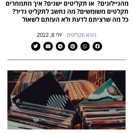
מהניילונים? או תקליטים ישנים? איך מתמחרים
הוסף קו תחתון לקישורים
format_underlined
תקלטים משומשים? מה נחשב לתקליט נדיר?
סמן קישורים
font_download
כל מה שרציתם לדעת ולא העזתם לשאול
לאפס
cached
את
גיורא תקליטים
יולי 8, 2022
כל
האפשרויות