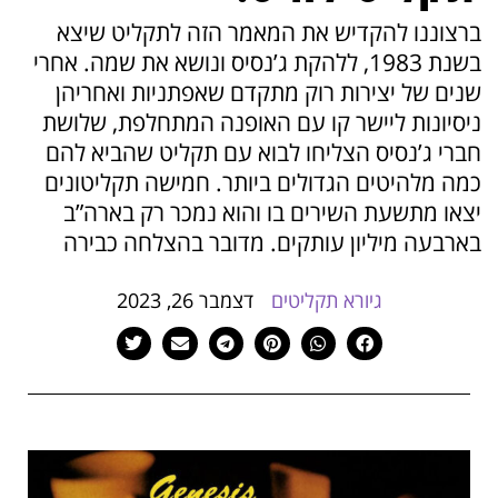
הוסף קו תחתון לקישורים
format_underlined
ברצוננו להקדיש את המאמר הזה לתקליט שיצא
סמן קישורים
font_download
בשנת 1983, ללהקת ג’נסיס ונושא את שמה. אחרי
שנים של יצירות רוק מתקדם שאפתניות ואחריהן
לאפס
cached
ניסיונות ליישר קו עם האופנה המתחלפת, שלושת
את
חברי ג’נסיס הצליחו לבוא עם תקליט שהביא להם
כל
האפשרויות
כמה מלהיטים הגדולים ביותר. חמישה תקליטונים
יצאו מתשעת השירים בו והוא נמכר רק בארה”ב
בארבעה מיליון עותקים. מדובר בהצלחה כבירה
גיורא תקליטים
דצמבר 26, 2023