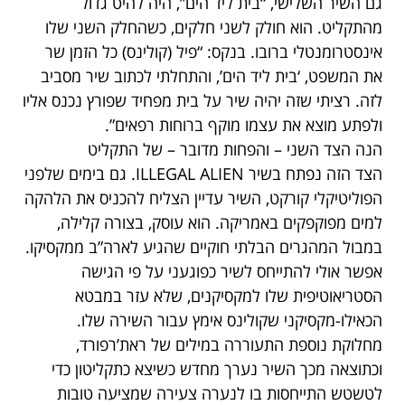
גם השיר השלישי, “בית ליד הים”, היה להיט גדול
מהתקליט. הוא חולק לשני חלקים, כשהחלק השני שלו
אינסטרומנטלי ברובו. בנקס: “פיל (קולינס) כל הזמן שר
את המשפט, ‘בית ליד הים’, והתחלתי לכתוב שיר מסביב
לזה. רציתי שזה יהיה שיר על בית מפחיד שפורץ נכנס אליו
ולפתע מוצא את עצמו מוקף ברוחות רפאים”.
הנה הצד השני – והפחות מדובר – של התקליט
הצד הזה נפתח בשיר ILLEGAL ALIEN. גם בימים שלפני
הפוליטיקלי קורקט, השיר עדיין הצליח להכניס את הלהקה
למים מפוקפקים באמריקה. הוא עוסק, בצורה קלילה,
במבול המהגרים הבלתי חוקיים שהגיע לארה”ב ממקסיקו.
אפשר אולי להתייחס לשיר כפוגעני על פי הגישה
הסטריאוטיפית שלו למקסיקנים, שלא עזר במבטא
הכאילו-מקסיקני שקולינס אימץ עבור השירה שלו.
מחלוקת נוספת התעוררה במילים של ראת’רפורד,
וכתוצאה מכך השיר נערך מחדש כשיצא כתקליטון כדי
לטשטש התייחסות בו לנערה צעירה שמציעה טובות