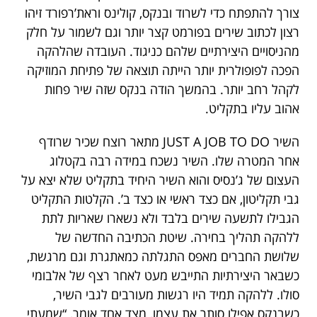
צורך להתפתח כדי לשרוד ובנקס, קולינס וראת’רפורד זיהו
רצון לכתוב שירים בפורמט קצר יותר וגם לשמור על חלק
מהניסויים היצירתיים שלהם כניגוד. העובדה שהלהקה
הפכה לפופולרית יותר הייתה תוצאה של פתיחת המוזיקה
לקהל רחב יותר. בהמשך הודה בנקס שזה שיר פחות
אהוב עליו בתקליט.
השיר JUST A JOB TO DO מתאר רוצח שכיר שרודף
אחר המטרה שלו. השיר נשכח במידה רבה בקטלוג
העצום של ג’נסיס והוא השיר היחיד בתקליט שלא יצא על
גבי תקליטון, אם כצד ראשי או כצד ב’. הקלטות התקליט
הגבילו לתשעה שירים בלבד ולא נשארו שאריות לתת
ללהקה תהליך בחירה. שיטת הכתיבה החדשה של
שלושת החברים מאפס התגלתה כמאתגרת וגם מרגשת,
כשבאר היצירתיות התייבש מעט לאחר רצף של אלבומי
סולו. ללהקה תמיד היו רגשות מעורבים לגבי השיר,
כשבנקס אפילו סותר את עצמו, מצד אחד אומר, “שמעתי