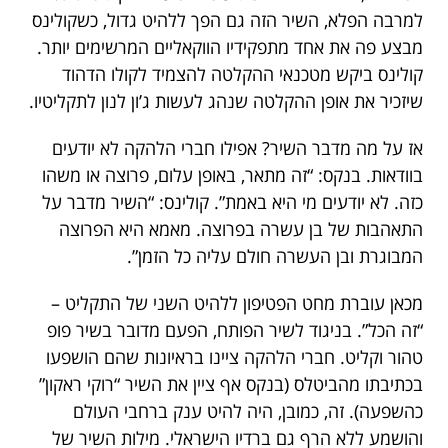
למרבה הפלא, השיר הזה גם הפך ללהיט גדול, כשקולינס
מבצע פה את אחד מתפקידיו הווקאליים המרשימים יותר.
קולינס ביקש מטכנאי ההקלטה להצמיד לקולו הדהוד
שיזכיר את אופן ההקלטה שנהג לעשות ג’ון לנון לתקליטיו.
אז על מה מדבר השיר? אפילו חברי הלהקה לא יודעים
בוודאות. בנקס: “זה מתאר, באופן עלום, פרוצה או משהו
כזה. לא יודעים מי היא באמת”. קולינס: “השיר מדבר על
התאהבות של בן עשרה בפרוצה. מאמא היא הפרוצה
המבוגרת ובן העשרה חולם עליה כל הזמן”.
מכאן עוברת מחט הפטיפון ללהיט השני של התקליט –
“זה הכל”. בניגוד לשיר הפותח, הפעם מדובר בשיר פופ
טהור וקליט. חברי הלהקה ציינו בראיונות שהם הושפעו
בכתיבתו מהביטלס (בנקס אף ציין את השיר “רוקי ראקון”
כהשפעה). זה, כמובן, היה להיט ענק ברחבי העולם
והושמע ללא הרף גם ברדיו הישראלי. מילות השיר של