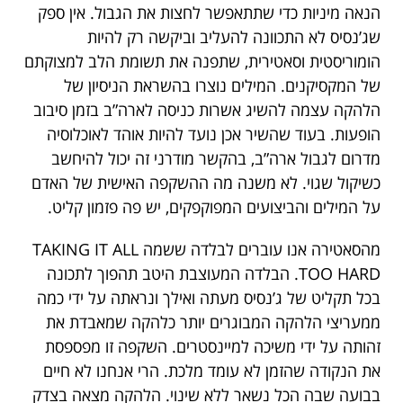
הנאה מיניות כדי שתתאפשר לחצות את הגבול. אין ספק
שג’נסיס לא התכוונה להעליב וביקשה רק להיות
הומוריסטית וסאטירית, שתפנה את תשומת הלב למצוקתם
של המקסיקנים. המילים נוצרו בהשראת הניסיון של
הלהקה עצמה להשיג אשרות כניסה לארה”ב בזמן סיבוב
הופעות. בעוד שהשיר אכן נועד להיות אוהד לאוכלוסיה
מדרום לגבול ארה”ב, בהקשר מודרני זה יכול להיחשב
כשיקול שגוי. לא משנה מה ההשקפה האישית של האדם
על המילים והביצועים המפוקפקים, יש פה פזמון קליט.
מהסאטירה אנו עוברים לבלדה ששמה TAKING IT ALL
TOO HARD. הבלדה המעוצבת היטב תהפוך לתכונה
בכל תקליט של ג’נסיס מעתה ואילך ונראתה על ידי כמה
ממעריצי הלהקה המבוגרים יותר כלהקה שמאבדת את
זהותה על ידי משיכה למיינסטרים. השקפה זו מפספסת
את הנקודה שהזמן לא עומד מלכת. הרי אנחנו לא חיים
בבועה שבה הכל נשאר ללא שינוי. הלהקה מצאה בצדק