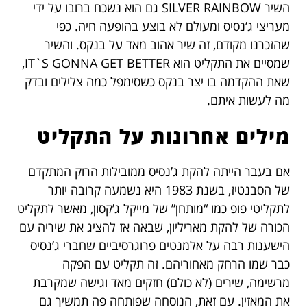
השיר SILVER RAINBOW גם הוא נשכח ברובו על ידי
מעריצי ג’נסיס ומעולם לא בוצע בהופעה חיה. כפי
שהזכרנו מקודם, זה שיר אהוב מאד על בנקס. והשיר
שמסיים את התקליט הוא IT`S GONNA GET BETTER,
שאת ההקדמה בו יצר בנקס כשסימפל כמה צלילים ובדק
מה לעשות איתם.
מילים אחרונות על התקליט
אם בעבר הייתה להקת ג’נסיס ממובילות הרוק המתקדם
של הסבנטיז, בשנת 1983 היא נשמעה קרובה יותר
לתקליטי פופ כמו “מותחן” של מייקל ג’קסון, מאשר לתקליט
הכורה של להקת מאריליון, שבאה אז להציג את שיריה עם
הישענות רבה על אלמנטים פרוגרסיביים שחברי ג’נסיס
כבר שמו הרחק מאחוריהם. זה תקליט עם הפקה
מרשימה, שירים (לא כולם) חזקים מאד וגישה שמקרבת
את המאזין. עם זאת, הנוסחה שפותחה פה תמשיך גם