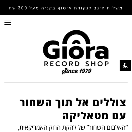
משלוח חינם לנקודת איסוף
בקניה מעל 300 שח
תפר
השבת את ההבזקים
visibility_off
סמן כותרות
title
צבע רקע
settings
זום (הקטנה)
zoom_out
זום (הגדלה)
zoom_in
הקטנת גופן
remove_circle_outline
הגדלת גופן
add_circle_outline
צוללים אל תוך השחור
גופן קריא
spellcheck
עם מטאליקה
ניגודיות בהירה
brightness_high
“האלבום השחור” של להקת הרוק האמריקאית,
ניגודיות כהה
brightness_low