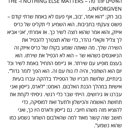
האיטיים יותר פה – NOTHING ELSE MATTERS ו- THE
UNFORGIVEN.
בוב רוק: “הוא אמר, ‘בוב, אף פעם לא באמת שרתי קודם –
פשוט צעקתי בחביבות. הוא השמיע לי תקליט של כריס
אייזק, והוא אמר שהוא רוצה לשיר כך. אז אמרתי, ‘אני אביא
לך צליל ווקאלי נהדר, כדי שלא תצטרך להכפיל את
השירה שלך. מה שאתה שומע בקולו של כריס אייזק זה
הניואנסים כשהוא שר – הוא לא הכפיל את שירתו. הוא
בעצם מופיע עם שירתו’. אז ג’יימס התחיל באמת לשיר וכל
יום הוא השתפר, והיה לו נוח עם זה. הוא הפך לזמר גדול”.
בינתיים, שלושת חבריו של הטפילד בלהקה עברו בעיות
אישיות במהלך הכנת האלבום. האמט: “לארס, ג’ייסון ואני
עברנו אז גירושים. הייתי שבר כלי רגשי. ניסיתי לקחת את
תחושת האשמה והכישלון ולתעל זאת למוסיקה, כדי
להוציא מזה משהו חיובי. גם ג’ייסון ולארס היו כך, ואני
חושב שזה קשור מאוד למה שהאלבום השחור נשמע כמו
שהוא נשמע”.