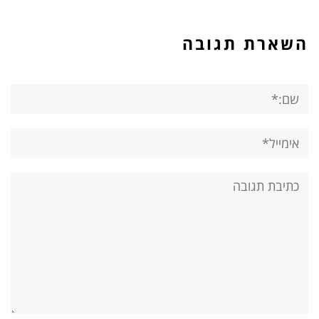
השארת תגובה
שם:*
אימייל*
אתר:
תגובה: