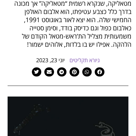
מטאליקה, שנקרא רשמית “מטאליקה” אך מכונה
הוסף קו תחתון לקישורים
format_underlined
בדרך כלל כצבע עטיפתו, הוא אלבום האולפן
סמן קישורים
font_download
החמישי שלה. הוא יצא לאור באוגוסט 1991,
כאלבום כפול וגם כדיסק בודד, וסימן סטייה
לאפס
cached
את
משמעותית מצליל הת’ראש-מטאל הקודם של
כל
הלהקה. אפילו יש בו בלדות, אלוהים ישמור!
האפשרויות
גיורא תקליטים
יוני 23, 2023