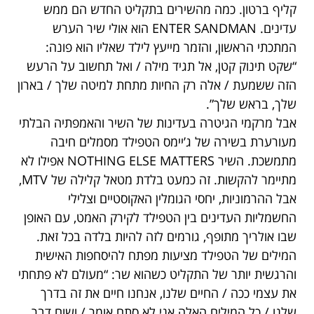
קליף ברטון. כמה מהשירים בתקליט החדש הם ממש
עדינים. ENTER SANDMAN הוא אולי שיר הערש
המתכתי הראשון, והזמר מייעץ לילד שאליו הוא פונה:
“שקט תינוק קטן, אל תגיד מילה / ואל תחשוב על הרעש
הזה ששמעת / אלה רק החיות מתחת למיטה שלך / בארון
שלך, בראש שלך”.
אבל מרקמי הגיטרה בעדינות של השיר והאמפתיה הבלתי
מעורערת בשירה של ג’יימס הטפילד מסמלים חיבה
מתמשכת. השיר NOTHING ELSE MATTERS אפילו לא
מתיימר להקשות. זה כמעט בלדת מטאל קלילה של MTV,
אבל ההרמוניות, יחסי הגומלין האקוסטיים וצלילי
החשמליות העדינים בין הטפילד לקירק האמט, עם האופן
שבו אולריך מתופף, גורמים לזה להיות בלדה בכל זאת.
המילים של הטפילד מציעות מפתח להיסחפות האישית
והרגשית יותר של התקליט כשהוא שר: “מעולם לא פתחתי
את עצמי ככה / החיים שלנו, אנחנו חיים את זה בדרך
שלנו / כל המילים האלה אני לא סתם אומר / ושום דבר