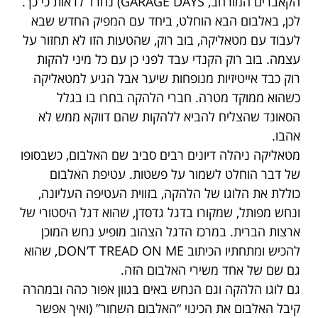
הקאברים המורחב, GARAGE DAYS) נחרד לראות כי כך.
לכן, באלבום הבא הוחלט, ביחד עם המפיק החדש שבא
לעבוד עם מטאליקה, בוב רוק, שהטעות הזו לא תחזור על
עצמה. בוב רוק הקנדי עבד לפני כן עם כל מיני להקות
רוק כבד אייטיזיות מנופחות שיער אבל הגיע למטאליקה
כשהוא ממוקד מטרה. חברי הלהקה בחרו בו בגלל
הסאונד שהצליח להביא ללהקות שהם דווקא ממש לא
אהבו.
מטאליקה ניהלה דיונים רבים סביב שם האלבום, כשבסופו
של דבר הוחלט לשמור על פשטות. עטיפת האלבום
כוללת את הלוגו של הלהקה, בזווית העטיפה העליונה,
ונחש מפותל, שמקורו בדגל גדסדן, שהוא דגל היסטורי של
ארצות הברית. במרכז הדגל הצהוב מופיע נחש המוכן
להכיש ומתחתיו הכיתוב DON’T TREAD ON ME, שהוא
גם שם של אחד משירי האלבום הזה.
גם לוגו הלהקה וגם הנחש באים בגוון אפור כהה ובמהרה
קיבל האלבום את הכינוי “האלבום השחור” (ואיך אפשר