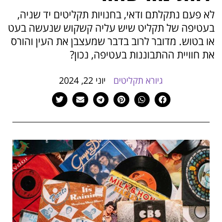
הוסף קו תחתון לקישורים
format_underlined
לא פעם נתקלתם ודאי, בחנויות תקליטים יד שניה,
סמן קישורים
font_download
בעטיפה של תקליט שיש עליה קשקוש שנעשה בעט
או בטוש. מדובר לרוב בדבר שמעצבן את העין והורס
לאפס
cached
את חוויית ההתבוננות בעטיפה, נכון?
את
כל
האפשרויות
גיורא תקליטים
יוני 22, 2024