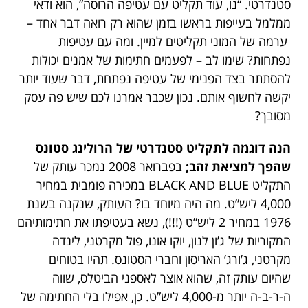
סטנדרטי. “נו, עוד תקליט עם עטיפה הרוסה”, הוא ודאי
ממלמל בעייפות בראשו בזמן שהוא רק רואה דבר אחד –
ערמה של המוני תקליטים למיין. ומה עם עטיפות
נפתחות? שימו לב – לפעמים חתימות של אמנים יכולות
להסתתר בצד הפנימי של עטיפה נפתחת, דבר שעוד יותר
יקשה לחשוף אותם. נכון שכבר אמרנו לכם שיש פה עסק
מסובך?
הנה דוגמה לתקליט סטנדרטי של הרולינג סטונס
שהפך למציאת זהב;
בפברואר 2008 נמכר עותק של
התקליט BLACK AND BLUE במכירה פומבית במחיר
4,000 ליש”ט. מה היה מיוחד בו? העותק, שנקנה בשנת
1976 במחיר 2 ליש”ט (!!!), נשא בעטיפתו את חתימותיהם
המקוריות של ג’ון לנון, יוקו אונו, פול מקרטני, לינדה
מקרטני, ג’ורג’ האריסון וחברי הסטונס. תהיו בטוחים
שהיום עותק זה, שהוא אוצר לאספני הביטלס, שווה
ה-ר-ב-ה יותר מ-4,000 ליש”ט. כן, אפילו בלי החתימה של