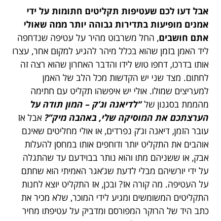
אבל דעו לכם שעטיפות תקליטים חתומות על ידי
אמנים מופיעות בתדירות גבוהה יותר ממה שאולי
אתם חושבים
, החל משרבוט מהיר על עטיפה שנדחפה
ליד האמן בזמן שהוא בכלל מיהר להגיע למקום אחר, עצרו
אותו בדרכו, דחפו טוש לידו והדבר האחרון שהוא רצה זה
לחתום. מצד שני יש הקדשות מכל הלב של האמן
למעריצים שמולו. אולי יש איפשהו תקליט עם חתימה
מהממת בסגנון של
“לדיאנה וג’ק – המון תודה על
הערצתכם את המוסיקה שלי, באהבה מיק”?
אבל אז
עובר הזמן, דיאנה וג’ק נפרדים, או אולי מחליטים שאינם
אוהבים את התקליט יותר ודוחפים אותו במחסן להעלות
אבק, או ששניהם מתו והוא נותר בבוידעם עד שהתגלה
על ידי יורשיהם מבלי לדעת שג’אגר האמיתי הוא שחתם
על העטיפה. מה קורה אז? ובכן, אז התקליט יוצא לחנות
התקליטים המשומשים ומגיע לידי המוכר, שלא מכיר את
כתב היד של הרוקר המפורסם ומדביק על עטיפתו מחיר