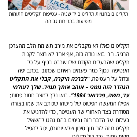
תקליטים בחנויות תקליטים יד שניה - עטיפות תקליטים חתומות
מופיעות בתדירות גבוהה
תקליטים כאלו לא מקבלים את מירב תשומת הלב מהצרכן
הרגיל. הרי בואו נודה בזה, אף אחד לא רוצה לקנות
תקליט שהבעלים הקודם שלו שרבט בכיף על כל
העטיפה, נכון? כמה פעמים ראיתם שכתוב, בכתב יפה
וגדול על העטיפה,
“לברכה היקרה, קבלי את התקליט
הנהדר הזה ממני – אוהב אותך תמיד. שלך לעולמי
עד, משה, פברואר 1984”.
בואו נלך למצב חמור פחות;
אפילו המעשה הפשוט של מישהו שכותב את שמו בצורה
מסודרת בצד האחורי של העטיפה, כדי להדגיש את
בעלותו על הדבר הזה (בימים בהם נהגו להשאיל
תקליטים זה לזה תוך סיכון שלא יוחזרו), יכול להפיל
משמעותית ערך של תקליט.