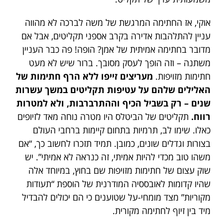
אוקי, אז החתימה המרגשת של משה לברכה לא מהווה
עניין להתלהבות אדירה בקרב אספני תקליטים, אבל אם
מדובר בחתימה אמיתית של אמן? הופה! פה כבר העניין
משתנה – וזה הופך לעסק מסובך. ברור שיש לא מעט
חתימות מזויפות.
מעריצים זייפו ללא הרף חתימות של
האלילים שלהם על עטיפות תקליטים במשך עשרות
שנים – רק בשביל הכיף וההתרברבות, ולא למטרות
רווח.
תקליטים של הביטלס היו מטרה נוחה מאד לזיופים
כאלו. שימו לב, תרמיות בתחום קיימות ברחבי העולם
בצורות וגדלים שונים, כמובן. תמיד תזכרו לחשוב כך, “אם
משהו טוב מכדי להיות אמיתי, זה כנראה לא אמיתי”. יש
שוק עצום של חתימות מזויפות שם בחוץ, במיוחד אלה
שהיו קדומות לאובססיה המודרנית של הוספת “תעודות
מקוריות” מצד מומחי-על שטוענים כי הם יכולים להבדיל
מיד בין זיוף לחתימה מקורית.