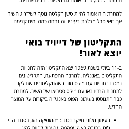
התוצאה. מאז, אהבו אותה גם מיליונים רבים אחרים.
למחרת היה אמור להיות סשן הקלטה נוסף לשידרוג השיר
אך בואי סבל מדלקת בעיניו וזה נדחה כמה ימים קדימה.
התקליטון של דייויד בואי
יוצא לאור!
ב-11 ביולי בשנת 1969 יצא התקליטון הזה לחנויות
התקליטים באנגליה. למרבה ההפתעה, התקליטונים
נמכרו בחנויות עם מיקס מונו כשהתקליטונים שחולקו
לתחנות הרדיו באו עם מיקס סטריאו של השיר. למחרת
כבר התנוססו בעיתוני הפופ באנגליה ביקורות על המוצר
החדש.
בעיתון מלודי מייקר נכתב: “המוסיקה הזו, בסגנון הבי
ג’יס, כתובה באופן יפהפה. זה יכול להיות להיט