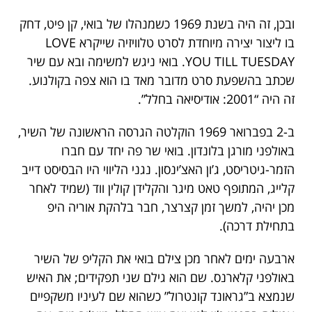
ובכן, זה היה בשנת 1969 כשמנהלו של בואי, קן פיט, דחק
בו ליצור יצירה מיוחדת לסרט טלוויזיה שייקרא LOVE
YOU TILL TUESDAY. בואי ניגש למשימה ובא עם שיר
שכתב בהשפעת סרט מדובר מאד בו הוא צפה בקולנוע.
זה היה “2001: אודיסיאה בחלל”.
ב-2 בפברואר 1969 הוקלטה הגרסה הראשונה של השיר,
באולפני מורגן בלונדון. בואי שר פה יחד עם חברו
הזמר-גיטריסט, ג’ון האצ’ינסון. נגני הליווי היו הבסיסט דייב
קלייג, המתופף טאט מיגר והקלידן קולין ווד (שמיד לאחר
מכן יהיה, למשך זמן קצרצר, חבר בלהקת אוריה היפ
בתחילת דרכה).
ארבעה ימים לאחר מכן צילם בואי את הקליפ של השיר
באולפני קלארנס. שם הוא גילם שני תפקידים; את האיש
שנמצא ב”גראונד קונטרול” כשהוא שם לעיניו משקפיים