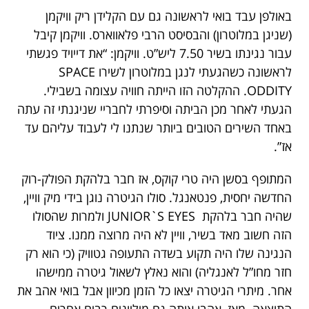
באולפן עבד בואי לראשונה גם עם הקלידן ריק וויקמן
(שניגן במלוטרון) והבסיסט הרבי פלאווארס. וויקמן קיבל
עבור נגינתו בשיר 7.50 ליש”ט. וויקמן: “את דייויד פגשתי
לראשונה כשהגעתי לנגן במלוטרון לשירו SPACE
ODDITY. ההקלטה הזו הייתה חוויה עצומה בשבילי.
הגעתי לאחר מכן הביתה וסיפרתי לחבריי שניגנתי זה עתה
באחד השירים הטובים ביותר שנתנו לי לעבוד עליהם עד
אז”.
המתופף בסשן היה טרי קוקס, אז חבר בלהקת הפולק-רוק
החדשה יחסית, פנטאנגל. סולו הגיטרה נוגן בידי מיק וויין,
שהיה חבר בלהקת JUNIOR`S EYES ולמרות שהסולו
הזה חשוב מאד בשיר, וויין לא היה מרוצה ממנו. ציוד
הנגינה שלו היה תקוע בשדה התעופה גטוויק (כי הוא רק
חזר מחו”ל לאנגליה) והוא נאלץ לשאול גיטרה ממישהו
אחר. מיתרי הגיטרה יצאו כל הזמן מכיוון אבל בואי אהב את