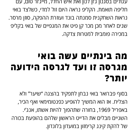
עגולים בסגנון ג’ון לנון ואת איש החלל, מייג’ור טום, עם
חליפה תואמת. הקליפ נראה היום זול למדי, כשלצד בואי
נראות השחקנית סמנתה בונד ועוזרת ההפקה, סוזן מרסר.
שנים לאחר מכן מכר קן פיט את המגפיים של בואי בקליפ
במכירה פומבית למטרות צדקה.
מה בינתיים עשה בואי
מגרסה זו ועד לגרסה הידועה
יותר?
בסוף פברואר בואי נבחן לתפקיד בהצגה “שיער” ולא
הצליח. אז הוא המשיך להופיע כפנטומימאי ואף הכיר,
באפריל 1969, בחורה שתהפוך להיות אשתו, אנג’י.
השניים מבלים את הדייט הראשון שלהם בהופעת בכורה
של להקת קינג קרימזון במועדון בלונדון.