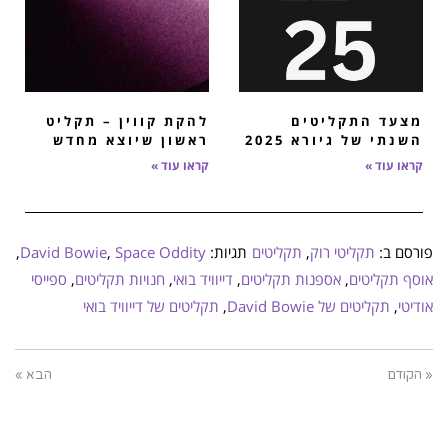
מצעד התקליטים
להקת קווין – תקליט
השנתי של גיורא 2025
ראשון שיוצא מחדש
קראו עוד »
קראו עוד »
פורסם ב:
תקליטי רוק
,
תקליטים
תגיות:
Space Oddity
,
David Bowie
,
אוסף תקליטים
,
אספנות תקליטים
,
דייוויד בואי
,
חנויות תקליטים
,
ספייסי
אודיטי
,
תקליטים של David Bowie
,
תקליטים של דייוויד בואי
« הקודם
הבא »