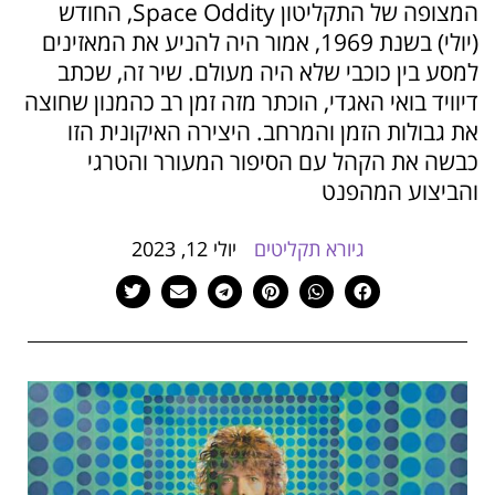
המצופה של התקליטון Space Oddity, החודש
הוסף קו תחתון לקישורים
format_underlined
(יולי) בשנת 1969, אמור היה להניע את המאזינים
סמן קישורים
font_download
למסע בין כוכבי שלא היה מעולם. שיר זה, שכתב
דיוויד בואי האגדי, הוכתר מזה זמן רב כהמנון שחוצה
לאפס
cached
את
את גבולות הזמן והמרחב. היצירה האיקונית הזו
כל
כבשה את הקהל עם הסיפור המעורר והטרגי
האפשרויות
והביצוע המהפנט
גיורא תקליטים
יולי 12, 2023