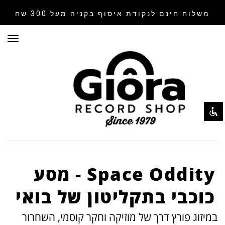
משלוח חינם לנקודת איסוף
בקניה מעל 300 שח
תפר
השבת את ההבזקים
visibility_off
סמן כותרות
title
צבע רקע
settings
זום (הקטנה)
zoom_out
זום (הגדלה)
zoom_in
הקטנת גופן
remove_circle_outline
הגדלת גופן
add_circle_outline
Space Oddity - מסע
גופן קריא
spellcheck
כוכבי בתקליטון של בואי
ניגודיות בהירה
brightness_high
במיזוג פורץ דרך של מוזיקה וחקר קוסמי, השחרור
ניגודיות כהה
brightness_low