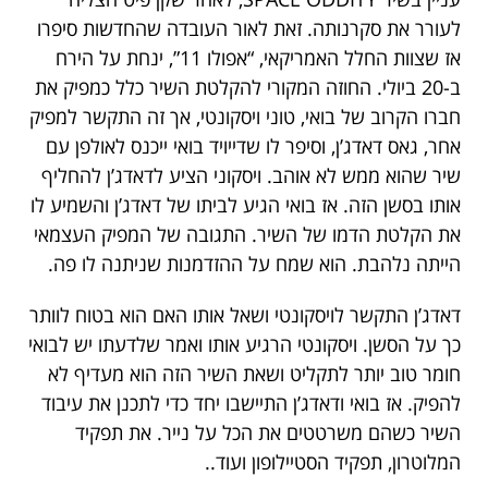
לעורר את סקרנותה. זאת לאור העובדה שהחדשות סיפרו
אז שצוות החלל האמריקאי, “אפולו 11”, ינחת על הירח
ב-20 ביולי. החוזה המקורי להקלטת השיר כלל כמפיק את
חברו הקרוב של בואי, טוני ויסקונטי, אך זה התקשר למפיק
אחר, גאס דאדג’ן, וסיפר לו שדייויד בואי ייכנס לאולפן עם
שיר שהוא ממש לא אוהב. ויסקוני הציע לדאדג’ן להחליף
אותו בסשן הזה. אז בואי הגיע לביתו של דאדג’ן והשמיע לו
את הקלטת הדמו של השיר. התגובה של המפיק העצמאי
הייתה נלהבת. הוא שמח על ההזדמנות שניתנה לו פה.
דאדג’ן התקשר לויסקונטי ושאל אותו האם הוא בטוח לוותר
כך על הסשן. ויסקונטי הרגיע אותו ואמר שלדעתו יש לבואי
חומר טוב יותר לתקליט ושאת השיר הזה הוא מעדיף לא
להפיק. אז בואי ודאדג’ן התיישבו יחד כדי לתכנן את עיבוד
השיר כשהם משרטטים את הכל על נייר. את תפקיד
המלוטרון, תפקיד הסטיילופון ועוד..