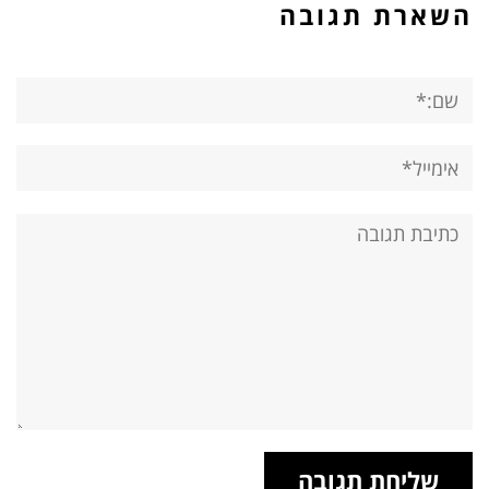
השארת תגובה
שם:*
אימייל*
אתר:
תגובה: