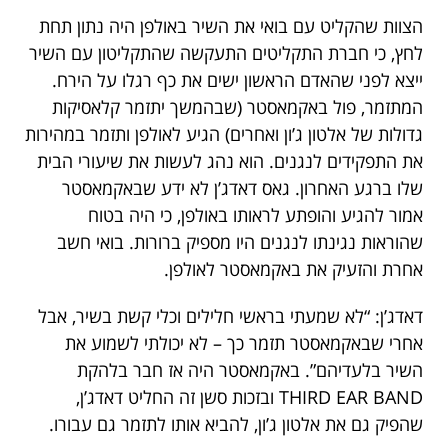
הצוות שהקליט עם בואי את השיר באולפן היה נתון תחת
לחץ, כי חברת התקליטים התעקשה שהתקליטון עם השיר
ייצא לפני שהאדם הראשון ישים את כף רגלו על הירח.
המתזמר, פול באקמאסטר (שבהמשך יתזמר קלאסיקות
גדולות של אלטון ג’ון ואחרים) הגיע לאולפן ותזמר במהירות
את התפקידים לנגנים. הוא נהג לעשות את שיעורי הבית
שלו ברגע האחרון. גאס דאדג’ן לא ידע שבאקמאסטר
אמור להגיע והופתע לראותו באולפן, כי היה בטוח
שהוראות נגינתו לנגנים היו מספיק ברורות. בואי חשב
אחרת והזעיק את באקמאסטר לאולפן.
דאדג’ן: “לא שמעתי בראשי חלילים וכלי קשת בשיר, אבל
אחרי שבאקמאסטר תזמר כך – לא יכולתי לשמוע את
השיר בלעדיהם”. באקמאסטר היה אז חבר בלהקת
THIRD EAR BAND ובזכות סשן זה החליט דאדג’ן,
שהפיק גם את אלטון ג’ון, להביא אותו לתזמר גם עבורו.