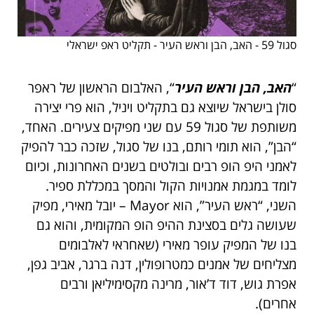
סגול 59 - האב, הבן וראש העיר - תקליט ראפ ישראלי
“
האב, הבן וראש העיר
“, האלבום הראשון של ראפר
סולן בישראל שיוצא גם בתקליט ויניל, הוא פרי יצירה
משותפת
של סגול 59 עם שני מפיקים צעירים. האחד,
“הבן”, הוא תומי רותם, בנו של סגול, שזכה כבר להפיק
לאמני היפ הופ רבים ובולטים בשנים האחרונות, וכיום
לומד במגמת אמנויות הקול והמסך במכללת ספיר.
השני, “ראש העיר”, הוא
Mayor
– יובל מאירי, מפיק
שעושה גלים בסצינת ההיפ הופ המקומית, והוא גם
בנו של
המפיק עופר מאירי (שאחראי לאלבומים
מצליחים של אמנים כמטרופולין, דנה ברגר, אביב גפן,
אפרת גוש, דוד ד’אור, מרינה מקסימיליאן ורבים
אחרים).