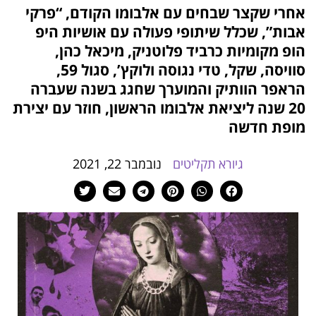
אחרי שקצר שבחים עם אלבומו הקודם, “פרקי
הוסף קו תחתון לקישורים
format_underlined
אבות”, שכלל שיתופי פעולה עם אושיות היפ
סמן קישורים
font_download
הופ מקומיות כרביד פלוטניק, מיכאל כהן,
לאפס
סוויסה, שקל, טדי נגוסה ולוקץ’, סגול 59,
cached
את
הראפר הוותיק והמוערך שחגג בשנה שעברה
כל
20 שנה ל
יציאת אלבומו הראשון, חוזר עם יצירת
האפשרויות
מופת חדשה
גיורא תקליטים
נובמבר 22, 2021