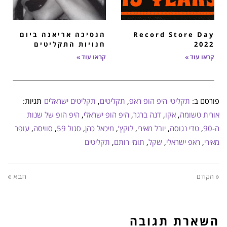
Record Store Day
הנסיכה אריאנה ביום
2022
חנויות התקליטים
קראו עוד »
קראו עוד »
פורסם ב:
תקליטי היפ הופ ראפ
,
תקליטים
,
תקליטים ישראלים
תגיות:
אורית טשומה
,
אקו
,
דנה ברגר
,
היפ הופ ישראלי
,
היפ הופ של שנות
ה-90
,
טדי נגוסה
,
יובל מאירי
,
לוקץ’
,
מיכאל כהן
,
סגול 59
,
סוויסה
,
עופר
מאירי
,
ראפ ישראלי
,
שקל
,
תומי רותם
,
תקליטים
« הקודם
הבא »
השארת תגובה