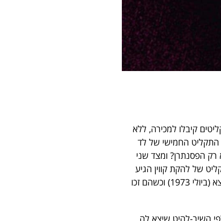
קליטים קיבלו למכירה, ללא
 התקליט החמישי של לד
א רק הפסנתרן? ומצד שני
ע ומצליח בשם TUBULAR BELLS. מצד שני, התקליט של להקת קווין הגיע
באיחור ניכר לחנויות התקליטים באנגליה. חברי הלהקה כבר סיימו להקליט אותו כשנה לפני שיצא (ביולי 1973) וכשהם זכו
פי השיר-להיט שיצא לה