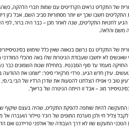
ית של התקליט נראים הקרדיטים עם שמות חברי הלהקה, כשהבסיס
 התקליטים חשבו שכך יש יותר מסתוריות סביב השם. אבל ג’ון די
 הגיע לחנויות התקליטים, שנה לאחר מכן – כבר היה ברור, לפי הע
ה משם והלאה.
ית של התקליט גם נרשם בגאווה שאין כלל שימוש בסינטיסייזרים
די שאנשים לא יחשבו שעבודת הגיטרות שלו באה מהכלי המודרני 
ם החזיקה מעמד עד סוף הסבנטיז. בתחילת שנות השמונים כבר נשמ
גועשים. עידן חדש הגיע. פרדי מרקיורי סיפר: “שמנו את ההודעה
ון טוב כי אפילו הצלחנו להטעות את שדרן הרדיו של הבי.בי.סי, ג
טיסייזר מוג – אבל זו הייתה הגיטרה של בריאן”.
ם התעקשה להיות שותפה להפקת התקליט, שהיה בעצם שיקוף של 
קבל צליל חי ולכן מערכת התופים של רוג’ר טיילור הועברה אל 
ת הטכני התעקש שזו לא דרך העבודה של אולפני טריידנט ואם הד