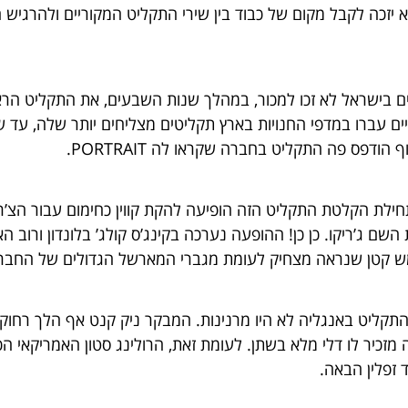
 יזכה לקבל מקום של כבוד בין שירי התקליט המקוריים ולהרגי
ים בישראל לא זכו למכור, במהלך שנות השבעים, את התקליט הרא
יים עברו במדפי החנויות בארץ תקליטים מצליחים יותר שלה, עד
הודפס פה התקליט בחברה שקראו לה PORTRAIT.
חילת הקלטת התקליט הזה הופיעה להקת קווין כחימום עבור הצ’רצ
שם ג’ריקו. כן כן! ההופעה נערכה בקינג’ס קולג’ בלונדון ורוב ה
ש קטן שנראה מצחיק לעומת מגברי המארשל הגדולים של החבר’
זכיר לו דלי מלא בשתן. לעומת זאת, הרולינג סטון האמריקאי הכ
ד זפלין הבאה.