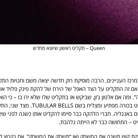
Queen – תקליט ראשון שיוצא מחדש
אנגליה במרכז העניינים. הרבה מוסיקת רוק חדשה יצאה משם וחנויות הת
. אם זה התקליט על הצד האפל של הירח של להקת פינק פלויד או
. ומה אם אלטון ג’ון, שביקש אז בתקליט שלו שלא ירו בו – כי הו
הגיח מייק אולדפילד עם תקליט בכורה מפתי
ט – התחושה כבר לא הייתה נלהבת.
קת קווין תשנה את המשחק (או “תשחק את המשחק”, אם נקרוץ ל