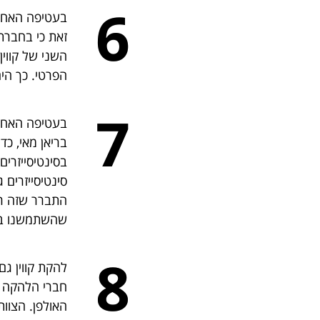
6
בעטיפה האחור
זאת כי בחברת
השני של קווין
הפרטי. כך הי
7
בעטיפה האחור
בריאן מאי, כ
בסינטיסייזרי
סינטיסייזרים 
התברר שזה רעי
שהשתמשנו בסינ
8
להקת קווין ג
חברי הלהקה ל
האולפן. הצוו