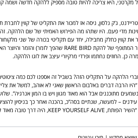
ל מקרטני, היא צריכה להיות טובה מספיק ללהקה חדשה ושמה קווי
יידנט, ג’ק נלסון, ניסה אז למכור את התקליט של קווין לחברת ת
וינות מדי פעם. היו שתהו מה הפירוש האמיתי של שם הלהקה. זה 
 את קווין כחלק מחבילה, יחד עם תקליטי בכורה של שני מלקוח
אשטון (לשעבר המתופף של להקת RARE BIRD שהפך לזמר) וה
ברי הלהקה על התקליט הזה? בשביל זה אספנו לכם כמה ציטוטים.
נת 1974: “היו הרבה דברים באלבום הראשון שאני לא אוהב, למשל את צלי
שמעים מתוכננים אבל הוא מאוד מגוון ויש בו המון אנרגיה”. שלו
עידנים – למעשה, שנתיים בסה”כ, בהכנה ואחר כך בניסיון להוציא
KE, היה דרך טובה מאוד לספר לאנשים אז מה זו קווין”.
 שיוצא מחדש | תוכן עניינים