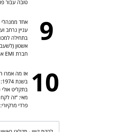
טובה עבור פו
9
אחד ממנהלי טר
עניין נרחב וע
בתחילה למכור
חברת EMI אמרה כן. החוזים נחתמו ופרדי מרקיורי עיצב את לוגו הלהקה.
10
אז מה אמרו ח
בש
בתקליט אולי נ
מאי: “זה לקח 
פרדי מרקיורי: “השיר הפותח, EP YOURSELF ALIVE
להקת קווין - תקליט ראשון