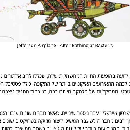
Jefferson Airplane - After Bathing at Baxter's
ה ידועה בהופעות החיות המחשמלות שלה, שכללו לרוב אלתורים מורח
לכמה מהאירועים האיקוניים ביותר של התקופה, כולל פסטיבל הפ
טרגי. המוזיקליות של הלהקה הייתה רבה, כשבחוד החנית ניצבה 
סון איירפליין עבר מספר שינויים, כאשר חברים שונים עזבו ו
ופו של דבר בשנת 1972 אך רבים מחבריה לשעבר המשיכו ליצור מוזיקה בפרויקטים שונ
נחשבת כאחת הלהקות החשובות והמשפיעות ביותר של שנות