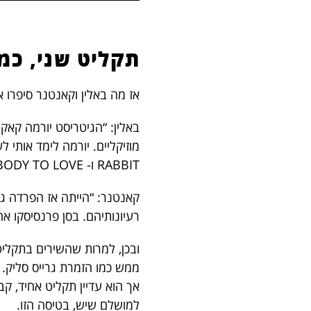
תקליט שני, כמו
אז מה באלין וקאנטנר סיפרו אז על התקליט הז
באלין: “הגיטריסט יורמה קאקו
RABBIT ו- SOMEBODY TO LOVE). שמענו אותה מבצעת אותם בלהקתה הקודמת וידענו שהם טובים”.
קאנטנר: “הייתה אז הפרדה גדו
רעיונותיהם. בסן פרנסיסקו אה
ממש כמו הזמרת גרייס סליק.
אך הוא עדיין תקליט אחיד, ק
למושלם שיש, בטיסה הזו.