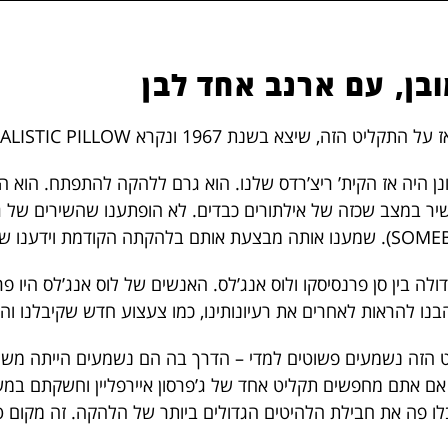
בן, עם ארנב אחד לבן
ה, שיצא בשנת 1967 ונקרא SURREALISTIC PILLOW?
נן היה אז הקית’ ריצ’רדס שלנו. הוא גרם ללהקה להתפתח. הוא הב
לה בין סן פרנסיסקו ולוס אנג’לס. האנשים של לוס אנג’לס היו פרנ
בנו להראות לאחרים את רעיונותינו, כמו צעצוע חדש שקיבלנו והתג
 אם אתם מחפשים תקליט אחד של ג’פרסון איירפליין וחשקתם ב
בלו פה את חבילת הלהיטים הגדולים ביותר של הלהקה. זה מקום טו