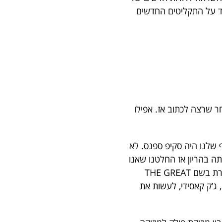
יחד על התקליטים החדשים
ר שרצה לכתוב אז. אפילו
 שלנו היה סקיפ ספנס. לא
תה בהריון אז החלטנו שאנו
חייבים להביא במקומה את גרייס סליק. לא ידענו כיצד לעשות זאת, כי היא הייתה אז בלהקה אחרת בשם THE GREAT
, ג’ק קאסידי, לעשות את