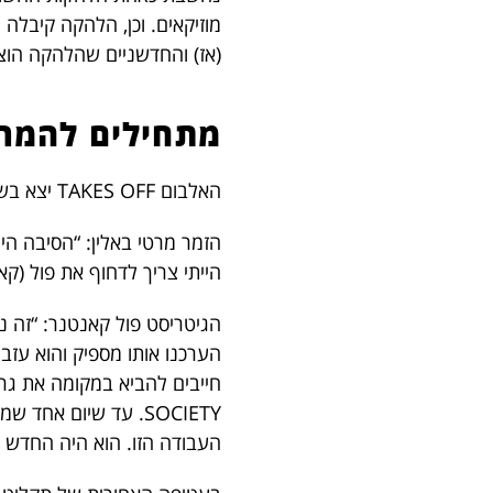
מוזיקאים. וכן, הלהקה קיבלה 
(אז) והחדשניים שהלהקה הוצי
מתחילים להמרי
האלבום TAKES OFF יצא בשנת 1966 וכך סיפרו עליו שניים מחברי הלהקה:
הזמר מרטי באלין: “הסיבה הי
הייתי צריך לדחוף את פול (קא
הגיטריסט פול קאנטנר: “זה נ
הערכנו אותו מספיק והוא עזב 
SOCIETY. עד שיום א
העבודה הזו. הוא היה החדש בח