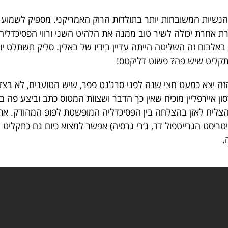
 ואיזו זמרת אחרת יכולה לשיר טוב ממנה את הלהיט השני ורווי הפסיכד
WH? עם זאת, באלבום זה השליטה הייתה עדיין בידיו של באלין. סליק תשת
תקליט שיש פה? פשוט דליקטס!
ה יצא כמעט חצי שנה לפני סרג’נט פפר, שיש הטוענים, לא בצדק
ון איירפליין מוכיח שאין כך הדבר ושצוות המטוס כתב וביצע פה ב
הצליח לאזן בהצלחה בין הפסיכדליה המופשטת לפופ המהודק. את 
טריסט הגרייטפול דד, ג’רי גרסיה) אפשר למצוא כיום גם כתקלי
.