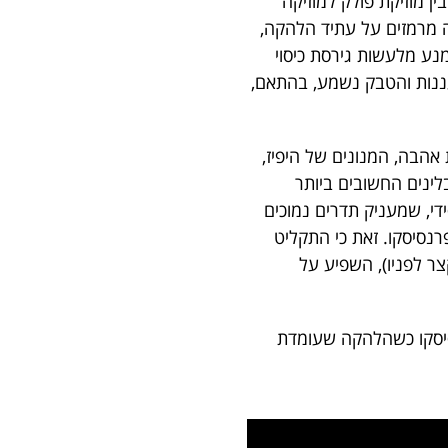
 הוא JET AGE, שהוא למעשה שילוב בין מוזיקת פולק למוזיקה
ד שירים, בהם סולואי הגיטרה מרמזים על עתיד הלהקה,
נע מלעשות גירסת כיסוי
 על רעננות והטבק נשמע, בהתאם,
אהבה, המנונים של היפיז,
 נשמעים הייתה משהו חדש בסביבות שנת 1966. אחד התבלינים החשובים ביותר
די, שמעניק תדרים נמוכים
רנסיסקו. זאת כי התקליט
ר לפניו), השפיע על
סיסקו כשהלהקה שעומדת