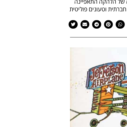
גד וסצנת הרוק הפסיכדלי של שנות ה-60. המוזיקה של הלהקה התאפיינה
 חברתית וטעונים פוליטית