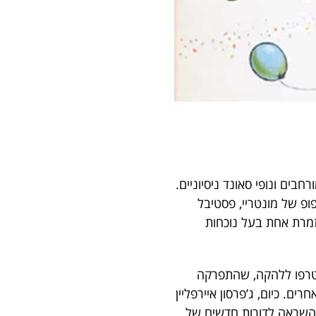
בים ונופי סאונד ניסיוניים.
ופ של מונטריי, פסטיבל
זמרת אחת בעל נוכחות
הצטרפו ללהקה, שהתפרקה
ים אחרים. כיום, ג’פרסון איירפליין
 ה-60, ומורשתה ממשיכה להוות השראה לדורות חדשים של