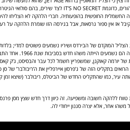
בעטיפה האחורית של תקליט זה צוין כי הצליל המאופיין בו
פסיכדלית. יש פה שירי פופ טהורים, כדוגמת IT’S NO SECRET לצ
ה החשמלית החופשית בהופעותיה. חברי הלהקה לא הצליחו להימ
 TOBACCO ROAD, שקיבל אז אין ספור גרסאות, אבל בגירסה הזו שומרת הלהקה
הצליל המוקדם של הבירדס ושיריו נשמעים פשוטים למדי; בלדות 
תבניות בלוז וכו’. אבל הדרך בה הם
 של יורמה קאוקנן, שמשפריץ חשמל לכל עבר והבסיסט, ג’ק קאסי
רואים בתקליט הזה של ג’פרסון איירפליין את ה’ריבולבר’ של סן פ
ה עיר, כמו שהתקליט החדש של הביטלס, ריבולבר (שיצא זמן קצ
 טווח ללהקה חשובה ומשפיעה. זה כיוון דרך חדש שצץ מסן פרנ
משהו אחר, אלא יצרה סגנון ייחודי לה.