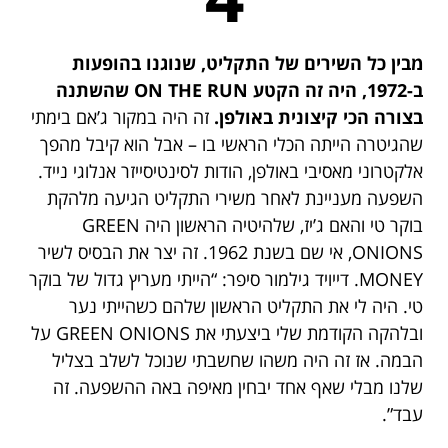
מבין כל השירים של התקליט, שנוגנו בהופעות
ב-1972, היה זה הקטע ON THE RUN שהשתנה
בצורה הכי קיצונית באולפן.
זה היה במקור ג’אם בימתי
שהגיטרה הייתה הכלי הראשי בו – אבל הוא קיבל מהפך
אלקטרוני מאסיבי באולפן, הודות לסינטיסייזר אנלוגי נייד.
השפעה מעניינת לאחר משירי התקליט הגיעה מלהקת
בוקר טי והאם ג’יז, שלהיטיה הראשון היה GREEN
ONIONS, אי שם בשנת 1962. זה יצר את הבסיס לשיר
MONEY. דייויד גילמור סיפר: “הייתי מעריץ גדול של בוקר
טי. היה לי את התקליט הראשון שלהם כשהייתי נער
ובלהקה הקודמת שלי ביצעתי את GREEN ONIONS על
הבמה. אז זה היה משהו שחשבתי שנוכל לשלב בצליל
שלנו מבלי שאף אחד יבחין מאיפה באה ההשפעה. זה
עבד”.