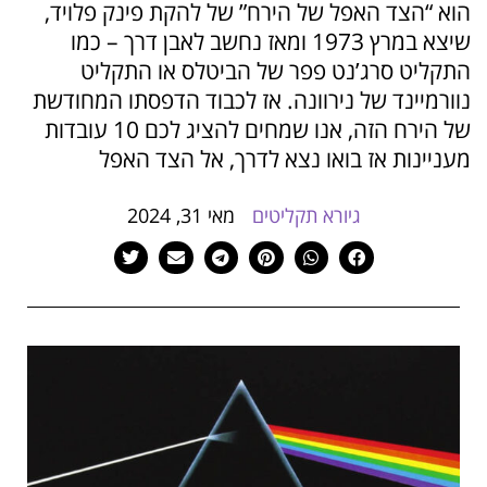
הוא “הצד האפל של הירח” של להקת פינק פלויד,
הוסף קו תחתון לקישורים
format_underlined
שיצא במרץ 1973 ומאז נחשב לאבן דרך – כמו
סמן קישורים
font_download
התקליט סרג’נט פפר של הביטלס או התקליט
נוורמיינד של נירוונה. אז לכבוד הדפסתו המחודשת
לאפס
cached
את
של הירח הזה, אנו שמחים להציג לכם 10 עובדות
כל
מעניינות אז בואו נצא לדרך, אל הצד האפל
האפשרויות
גיורא תקליטים
מאי 31, 2024