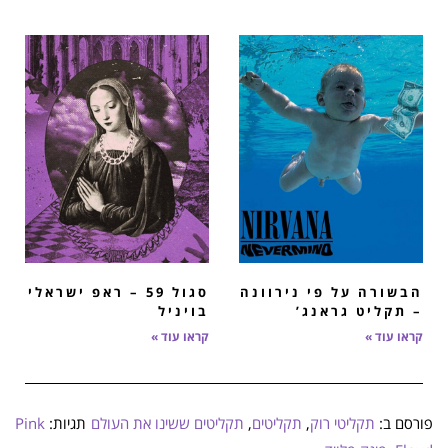
הבשורה על פי נירוונה
סגול 59 – ראפ ישראלי
– תקליט גראנג’
בויניל​
קראו עוד »
קראו עוד »
פורסם ב:
תקליטי רוק
,
תקליטים
,
תקליטים ששינו את העולם
תגיות:
Pink