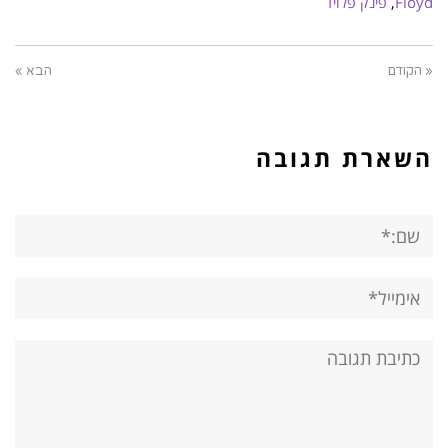
Floyd
,
פינק פלויד
« הקודם
הבא »
השארת תגובה
שם:*
אימייל*
אתר:
תגובה: