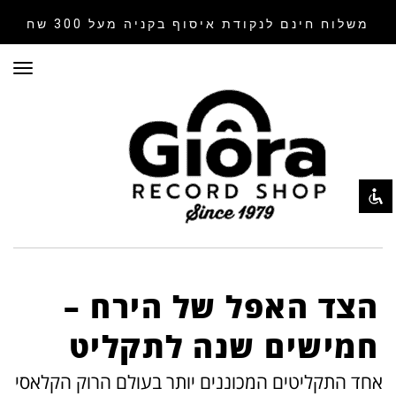
משלוח חינם לנקודת איסוף
בקניה מעל 300 שח
תפר
השבת את ההבזקים
visibility_off
סמן כותרות
title
צבע רקע
settings
זום (הקטנה)
zoom_out
זום (הגדלה)
zoom_in
הקטנת גופן
remove_circle_outline
הגדלת גופן
add_circle_outline
הצד האפל של הירח –
גופן קריא
spellcheck
חמישים שנה לתקליט
ניגודיות בהירה
brightness_high
אחד התקליטים המכוננים יותר בעולם הרוק הקלאסי
ניגודיות כהה
brightness_low