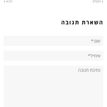
« הקודם
הבא »
השארת תגובה
שם:*
אימייל*
אתר:
תגובה: