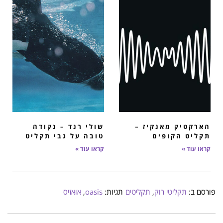
הארקטיק מאנקיז –
שולי רנד – נקודה
תקליט הקופים
טובה על גבי תקליט
קראו עוד »
קראו עוד »
פורסם ב:
תקליטי רוק
,
תקליטים
תגיות:
oasis
,
אואזיס