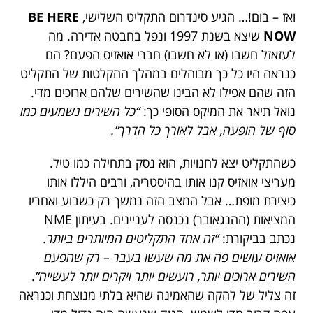
ואז – בום!… הגיע סינדרום התקליט השלישי,
BE HERE
NOW
שיצא בשנת 1997 ונפל בחבטה אדירה. מה
לעזאזל חשבו (או לא חשבו) חברי אואזיס הפעם? הם
כנראה היו כל כך מבוהלים במהלך ההקלטות של התקליט
הזה שהם אפילו לא הבינו שהשירים שלהם ארוכים מדי.
נואל תיאר את המיקס הסופי כך:
“כל השירים נשמעים כמו
סוף של הופעה, אבל לאורך כל הדרך”.
כשהתקליט יצא לחנויות, הוא נסק בתחילה כמו טיל.
מעריצי אואזיס קנו אותו בהיסטריה, ורבים היללו אותו
כיצירת מופת… אבל המצב הזה נמשך רק כשבוע ואחריו
המציאות (ההנגאובר) נכנסה לעניינים. בעיתון NME
נכתב בביקורת:
“זה אחד התקליטים המיותרים ביותר.
אואזיס עושים פה את מה שעשו בעבר – רק שהפעם
השירים ארוכים יותר, רועשים יותר ויקרים יותר לעשייה”
.
זה צליל של להקה שהאמינה שהיא בלתי מנוצחת וכנראה