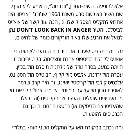
אלא לתופעה. השיר-המנון, “וונדרוול”, הושמע ללא הרף.
שם השיר בא כשם סרט משנת 1968 שג’ורג’ האריסון היה
אחראי לתקליט הפסקול שלו. נו, הנה עוד קשר של אואזיס
לביטלס. והשיר
DON’T LOOK BACK IN ANGER
נתן
לנואל את הרגע שלו באור הזרקורים כזמר של להיטים.
זה היה התקליט שעורר את היריבות הידועה לשמצה בין
אואזיס ללהקת בריטפופ אחרת ומצליחה, בלר. יריבות זו
הייתה כמעט בסדר גודל של מלחמת תיסלם מול בנזין,
עפרה מול ירדנה, אלביס מול קליף, הביטלס מול הסטונס,
אלכסיס קולבי מול קריסטל יואינג. זה היה קרב שדמה
לאופרת סבון משעשעת במיוחד. אז מי ניצחו? תלוי את מי
מהמעריצים שואלים. העיקר שהתקליטים (והיו כאלו
שהעדיפו את הדיסקים אז) נחטפו מהחנויות וכך גם
הכרטיסים להופעות.
ומה נכתב בביקורת מאז על התקליט השני הזה? במלודי