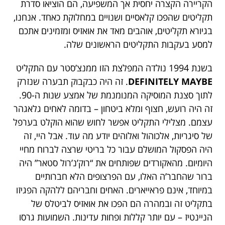
הקריירה הקצרה יחסית אך המשפיעה, הם הוציאו סדרת
תקליטים שהפכו קלאסיים ושנויים במחלוקת כאחד. אנחנו,
בגיורא תקליטים, אוהבים מאד את אואזיס ומזמינים אתכם
למסע בעקבות התקליטים הראשונים שלה.
בשנת 1994 נולדה המפלצת הזו ממנצ’סטר עם התקליט
DEFINITELY MAYBE
. זה היה כבקבוק תבערה שנזרק
לתוך סצנת המוסיקה המנומנמת של אמצע שנות ה-90.
זה היה רועש, חצוף ומלא ביטחון – בדומה לאחים גלאגהר
עצמם. מצלילי התקליט אפשר לחוש שהוא הוקלט בערפל
של סיגריות, אלכוהול ואלוהים יודע מה עוד. אבל היי, זה
היה הפסקול המושלם עבור כל בריטי שרצה לברוח מחיי
היומיום. מהאקורדים שפותחים את “רוק’נ’רול סטאר” היה
ברור שהחבר’ה האלו, עם הפרצופים הלא חברותיים
במיוחד, אינם פראייארים. האחים וחבריהם ללהקה הפגיזו
בתקליט זה ובמהרה הם הפכו את אואזיס לביטלס של
הניינטיז – עם יותר קללות ופחות עדינות. השמועות גרסו