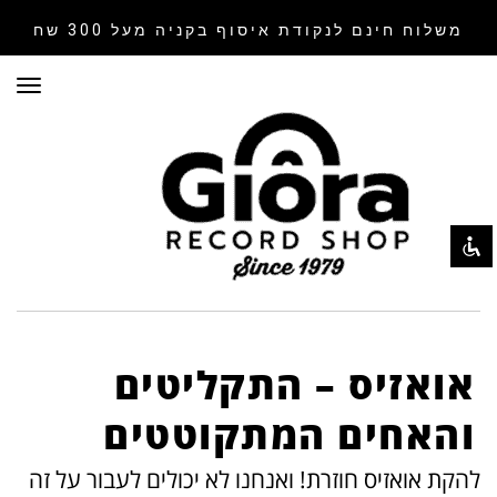
משלוח חינם לנקודת איסוף
בקניה מעל 300 שח
תפר
השבת את ההבזקים
visibility_off
סמן כותרות
title
צבע רקע
settings
זום (הקטנה)
zoom_out
זום (הגדלה)
zoom_in
הקטנת גופן
remove_circle_outline
הגדלת גופן
add_circle_outline
אואזיס – התקליטים
גופן קריא
spellcheck
והאחים המתקוטטים
ניגודיות בהירה
brightness_high
להקת אואזיס חוזרת! ואנחנו לא יכולים לעבור על זה
ניגודיות כהה
brightness_low