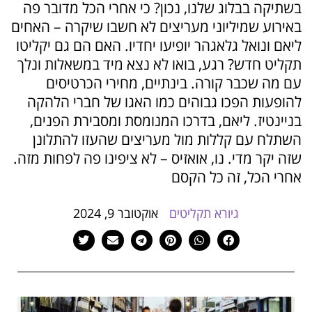
בשתיקה בבלוג שלנו, נכון? כי אחרי הכל מדובר פה
הוסף קו תחתון לקישורים
format_underlined
באירוע שמיליוני מעריצים לא חשבו שיקרה – האחים
סמן קישורים
font_download
ליאם ונואל גלאגהר יופיעו יחדיו. האם הם גם יקליטו
תקליט חדש? רגע, בואו לא נצא מיד במשאלות ונלך
לאפס
cached
את
עם מה שכבר קורה. בינתיים, מחירי הכרטיסים
כל
להופעות הפכו גבוהים כמו האגו של חברי הלהקה
האפשרויות
בניינטיז. ליאם, בדרכו המנומסת ומסבירת הפנים,
השתלח עם קללות מול מעריצים שהעזו להתלונן
שזה יקר מדי. נו, אואזיס – לא ציפינו פה לפחות מזה.
אחרי הכל, זה כל הקסם
גיורא תקליטים
אוקטובר 9, 2024