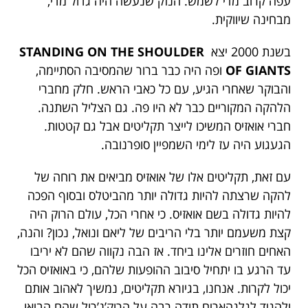
עפה קרוב מדי לשמש. הנזק שנעשה היה גדול מדי,
מבחינה שיווקית.
בשנת 2000 יצא
STANDING ON THE SHOULDER
OF GIANTS
ופה היה כבר ברור שהמסיבה הסתיימה,
והבוקר שאחרי הגיע, עם כל כאבי הראש. חלק מחברי
הלהקה המקוריים כבר לא היו פה. גם הצליל השתנה.
חברי אואזיס המשיכו לייצר תקליטים אבל גם קטטות.
הגעגוע היה עז לימי השמפיין סופרנובה.
עם זאת, תקליטים אלו של אואזיס מביאים את רוחה של
להקה שרצתה להיות גדולה יותר מהביטלס ובסוף הפכה
להיות גדולה בשם אואזיס. כי אחרי הכל, עולם הרוק היה
קצת משעמם יותר בלי הריבים של ליאם ונואל, נכון? והנה,
האחים חוזרים אלינו ביחד. אז הבה נקווה שהם לא יריבו
עד הרגע בו יתחיל סיבוב ההופעות שלהם, כי באואזיס הכל
יכול לקרות. אנחנו, בגיורא תקליטים, נמשיך לאהוב אותם
ולהגיד לגלגהארים תודה רבה על הרוק’נ’רול שהם הביאו