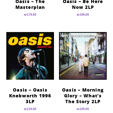
Oasis – The
Oasis – Be Here
Masterplan
Now 2LP
₪
179.00
₪
189.00
Oasis – Oasis
Oasis – Morning
Knebworth 1996
Glory – What’s
3LP
The Story 2LP
₪
219.00
₪
189.00