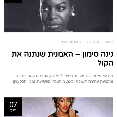
הוסף קו תחתון לקישורים
format_underlined
סמן קישורים
font_download
לאפס
cached
את
כל
האפשרויות
19:47
אין תגובות
גיורא תקליטים
נינה סימון – האמנית שנתנה את
הקול​
מה לא נאמר כבר על נינה סימון? גאונה, אמנית נשמה, זמרת
ומבצעת עתירת תשוקה וכאב, מוחצנת, משפיעה. ובכן, הכל נכון
07
מרץ