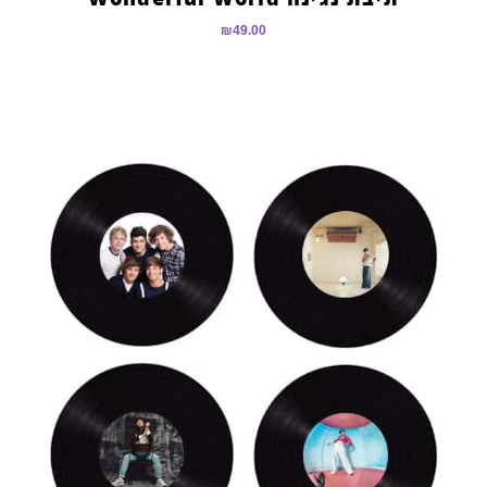
₪
49.00