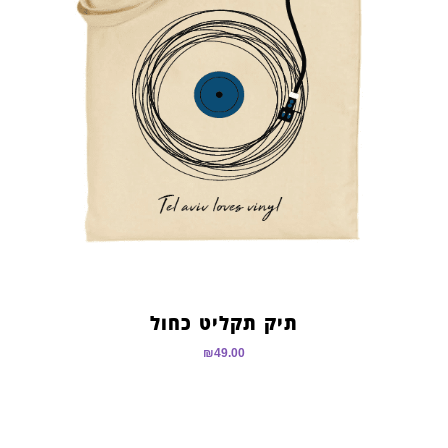
תיק תקליט כחול
₪
49.00