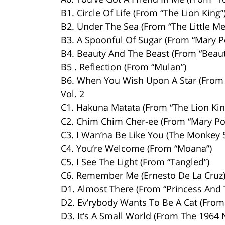
B1. Circle Of Life (From “The Lion King”
B2. Under The Sea (From “The Little M
B3. A Spoonful Of Sugar (From “Mary P
B4. Beauty And The Beast (From “Beaut
B5 . Reflection (From “Mulan”)
B6. When You Wish Upon A Star (From 
Vol. 2
C1. Hakuna Matata (From “The Lion Kin
C2. Chim Chim Cher-ee (From “Mary Po
C3. I Wan’na Be Like You (The Monkey 
C4. You’re Welcome (From “Moana”)
C5. I See The Light (From “Tangled”)
C6. Remember Me (Ernesto De La Cruz)
D1. Almost There (From “Princess And 
D2. Ev’rybody Wants To Be A Cat (From 
D3. It’s A Small World (From The 1964 