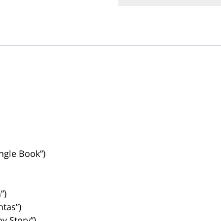
ngle Book”)
”)
tas”)
y Story”)