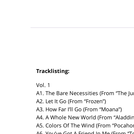
Tracklisting:
Vol. 1
A1. The Bare Necessities (From “The Ju
A2. Let It Go (From “Frozen”)
A3. How Far I’ll Go (From “Moana”)
A4. A Whole New World (From “Aladdin
A5. Colors Of The Wind (From “Pocahon
A6. You’ve Got A Friend In Me (From “To