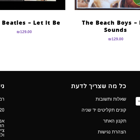
 Beatles – Let It Be
The Beach Boys – 
Sounds
₪
129.00
₪
129.00
כל מה שצריך לדעת
גי
שאלות ותשובות
רמב”ם 
קונים תקליטים יד שניה
Ⓒ 2020 כל הזכ
תקנון האתר
אנו
הזכ
ציל
הצהרת נגישות
ול