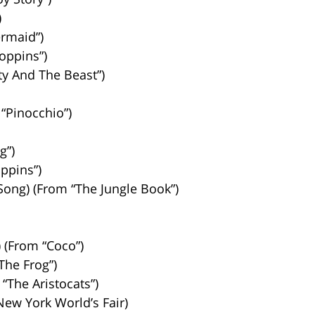
)
ermaid”)
oppins”)
y And The Beast”)
“Pinocchio”)
g”)
ppins”)
Song) (From “The Jungle Book”)
 (From “Coco”)
The Frog”)
“The Aristocats”)
New York World’s Fair)