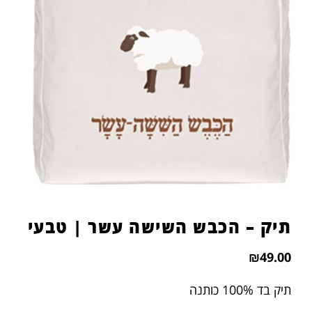
הוסף קו תחתון לקישורים
format_underlined
סמן קישורים
font_download
לאפס
cached
את
כל
האפשרויות
תיק – הכבש השישה עשר | טבעי
₪
49.00
תיק בד 100% כותנה