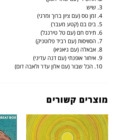
3. שיש
4. זמן טס (עם ציון ברוך ומרגי)
5. בים בם (קטע מעבר)
6. תירס חם (עם טל טירנגל)
7. הסוויסות (עם רביד פלוטניק)
8. אבאלה (עם גיאגיא)
9. איחור אופנתי (עם דנה עדיני)
10. הכל שבור (עם אלון עדר ולאבה דום)
מוצרים קשורים