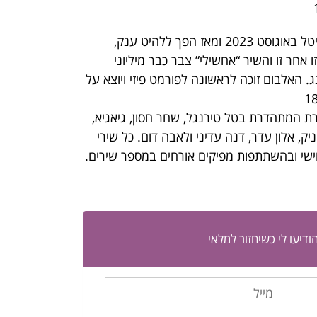
“מיטת קומותיים” יצא בדיגיטל באוגוסט 2023 ומאז הפך ללהיט ענק,
אחר זו והשיר “אחשילי” צבר כבר מיליוני
. האלבום זוכה לראשונה לפורמט פיזי ויוצא על
ת המתהדרת בטל טירנגל, שחר חסון, גיאגיא,
ניק, אלון עדר, דנה עדיני ולאבה דום. כל שירי
וישי ובהשתתפות מפיקים אורחים במספר שירים.
ודיעו לי כשיחזור למלאי