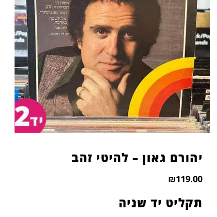
הוסף קו תחתון לקישורים
format_underlined
סמן קישורים
font_download
לאפס
cached
את
כל
האפשרויות
יהורם גאון – להיטי זהב
₪
119.00
תקליט יד שניה