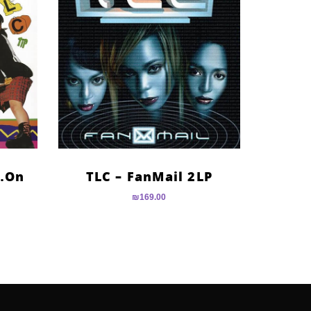
…On
TLC – FanMail 2LP
₪
169.00