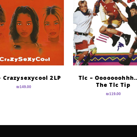
– Crazysexycool 2LP
Tlc – Ooooooohhh
The Tlc Tip
₪
149.00
₪
119.00