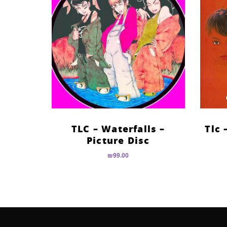
TLC – Waterfalls –
Tlc 
Picture Disc
₪
99.00