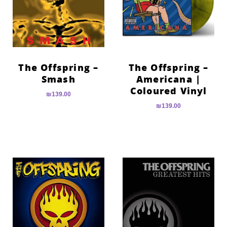
הוסף קו תחתון לקישורים
format_underlined
סמן קישורים
font_download
לאפס
cached
את
The Offspring –
The Offspring –
כל
Smash
Americana |
האפשרויות
Coloured Vinyl
₪
139.00
₪
139.00