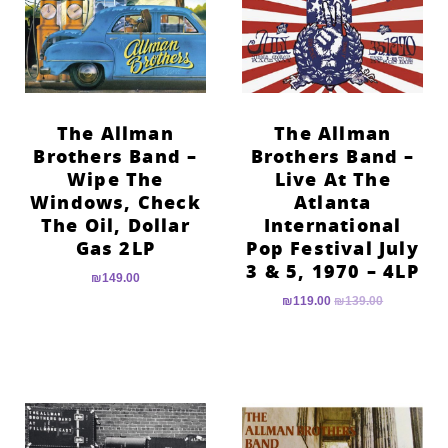
הוסף קו תחתון לקישורים
format_underlined
סמן קישורים
font_download
לאפס
cached
את
The Allman
The Allman
כל
Brothers Band –
Brothers Band –
האפשרויות
Wipe The
Live At The
Windows, Check
Atlanta
The Oil, Dollar
International
Gas 2LP
Pop Festival July
3 & 5, 1970 – 4LP
₪
149.00
₪
119.00
₪
139.00