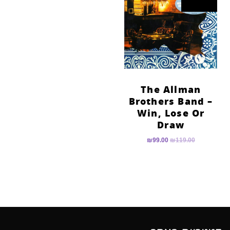
The Allman
Brothers Band –
Win, Lose Or
Draw
₪
99.00
₪
119.00