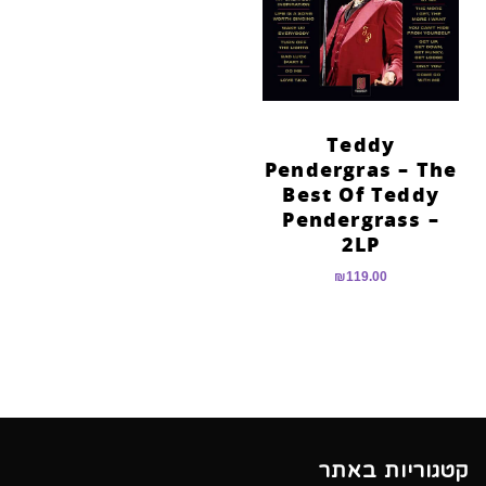
הוסף קו תחתון לקישורים
format_underlined
סמן קישורים
font_download
לאפס
cached
את
Teddy
כל
Pendergras – The
האפשרויות
Best Of Teddy
Pendergrass –
2LP
₪
119.00
קטגוריות באתר