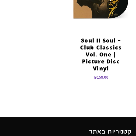
הוסף קו תחתון לקישורים
format_underlined
סמן קישורים
font_download
לאפס
cached
את
Soul II Soul –
כל
Club Classics
האפשרויות
Vol. One |
Picture Disc
Vinyl
₪
159.00
קטגוריות באתר