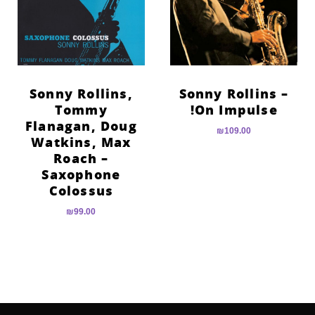
הוסף קו תחתון לקישורים
format_underlined
סמן קישורים
font_download
לאפס
cached
את
Sonny Rollins,
Sonny Rollins –
כל
Tommy
On Impulse!
האפשרויות
Flanagan, Doug
₪
109.00
Watkins, Max
Roach –
Saxophone
Colossus
₪
99.00