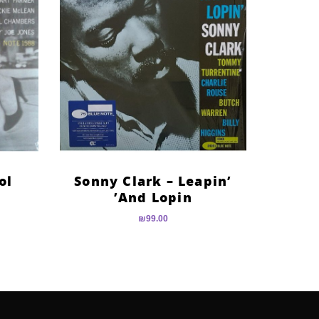
ol
Sonny Clark – Leapin’
And Lopin’
₪
99.00