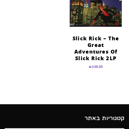
הוסף קו תחתון לקישורים
format_underlined
סמן קישורים
font_download
לאפס
cached
את
Slick Rick – The
כל
Great
האפשרויות
Adventures Of
Slick Rick 2LP
₪
149.00
קטגוריות באתר