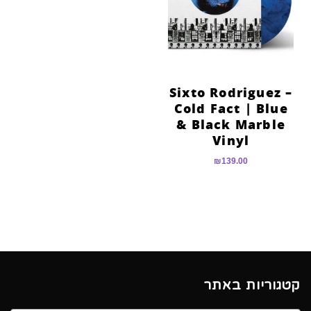
הוסף קו תחתון לקישורים
format_underlined
סמן קישורים
font_download
לאפס
cached
את
Sixto Rodriguez –
כל
Cold Fact | Blue
האפשרויות
& Black Marble
Vinyl
₪
139.00
קטגוריות באתר